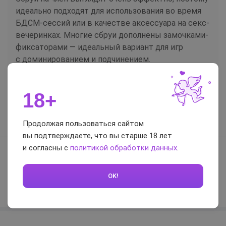
идеально подходят для использования во время
БДСМ-сессий или в качестве аксессуара на секс-
вечеринках. Многие сбруи дополнены замочками-
фиксаторами — идеальный вариант для игр
с доминированием и подчинением.
24.05.2022
18+
+1
Продолжая пользоваться сайтом
Ещё 1 отзыв
вы подтверждаете, что вы старше 18 лет
Кольца и сбруи для члена и
и согласны с
политикой обработки данных
.
мошонки
OK!