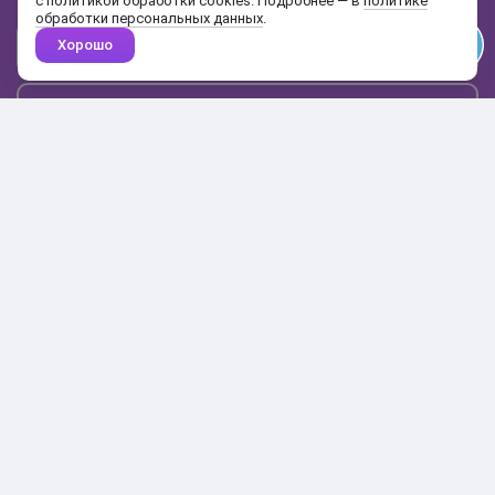
с политикой обработки cookies. Подробнее — в
политике
обработки персональных данных
.
Хорошо
Почта
Подписаться
Каталог
Поиск
Кабинет
Избранное
Корзина
10:00-19:00
+7 906 020-20-70
+7 495 324-00-70
8 800 775-64-70
О магазине
Доставка и оплата
Гарантия и возврат
Анонимность
Получить бонусы
Тесты
Акции
Наши видео