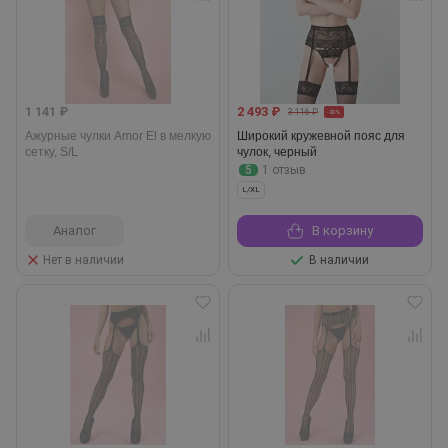
1 141 ₽
2 493 ₽
3 116 ₽
-20%
Ажурные чулки Amor El в мелкую
Широкий кружевной пояс для
сетку, S/L
чулок, черный
5
1 отзыв
L/XL
Аналог
В корзину
Нет в наличии
В наличии