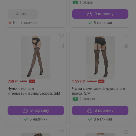
5
1 отзыв
Аналог
В корзину
Нет в наличии
В наличии
758 ₽
1 597 ₽
947 ₽
1 996 ₽
-20%
-20%
Чулки с поясом
Чулки с имитацией кружевного
и геометрическим узором, S/M
пояса, S/M
5
2 отзыва
В корзину
В корзину
В наличии
В наличии