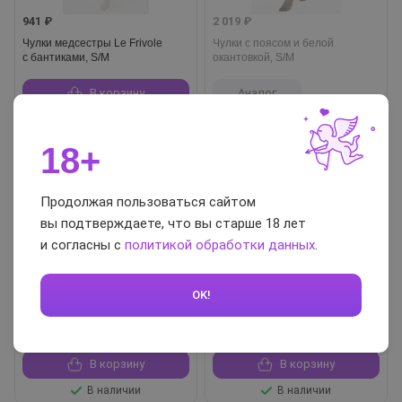
941 ₽
2 019 ₽
Чулки медсестры Le Frivole
Чулки с поясом и белой
с бантиками, S/M
окантовкой, S/M
В корзину
Аналог
В наличии
Нет в наличии
18+
Продолжая пользоваться сайтом
вы подтверждаете, что вы старше 18 лет
и согласны с
политикой обработки данных
.
1 237 ₽
1 718 ₽
OK!
Плотные черные чулки, S/M
Плотные чулки с атласными
бантами, черные, S/M
В корзину
В корзину
В наличии
В наличии