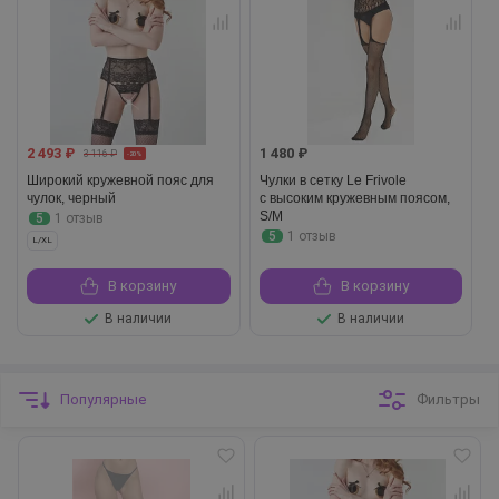
Размер
2 493 ₽
1 480 ₽
3 116 ₽
-20%
Широкий кружевной пояс для
Чулки в сетку Le Frivole
чулок, черный
с высоким кружевным поясом,
Применить
S/M
5
1 отзыв
5
1 отзыв
L/XL
Закрыть
В корзину
В корзину
В наличии
В наличии
Популярные
Фильтры