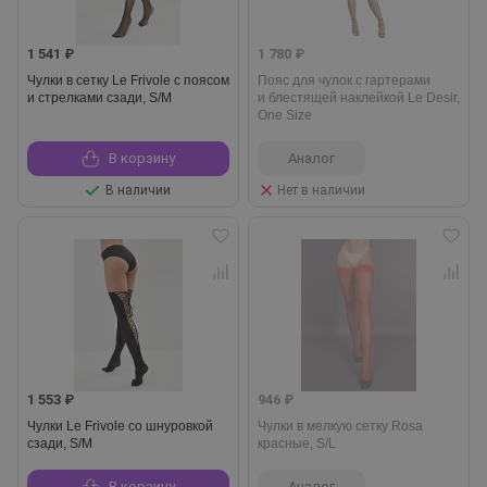
1 541 ₽
1 780 ₽
Чулки в сетку Le Frivole с поясом
Пояс для чулок с гартерами
и стрелками сзади, S/M
и блестящей наклейкой Le Desir,
One Size
В корзину
Аналог
В наличии
Нет в наличии
1 553 ₽
946 ₽
Чулки Le Frivole со шнуровкой
Чулки в мелкую сетку Rosa
сзади, S/M
красные, S/L
В корзину
Аналог