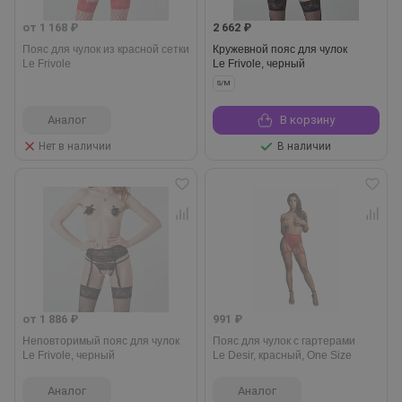
от 1 168 ₽
2 662 ₽
Пояс для чулок из красной сетки
Кружевной пояс для чулок
Le Frivole
Le Frivole, черный
S/M
Аналог
В корзину
Нет в наличии
В наличии
от 1 886 ₽
991 ₽
Неповторимый пояс для чулок
Пояс для чулок с гартерами
Le Frivole, черный
Le Desir, красный, One Size
Аналог
Аналог