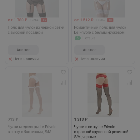
от 1 780 ₽
от 1 512 ₽
2 225 ₽
1 890 ₽
-20%
-20%
Пояс для чулок из черной сетки
Романтичный пояс для чулок
с высокой посадкой
Le Frivole с белым кружевом
5
1 отзыв
Аналог
Аналог
Нет в наличии
Нет в наличии
713 ₽
1 313 ₽
Чулки медсестры Le Frivole
Чулки в сетку Le Frivole
в сетку с бантиками, S/M
с красной кружевной резинкой,
S/M, черные