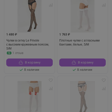
1 480 ₽
1 763 ₽
Чулки в сетку Le Frivole
Плотные чулки с атласными
с высоким кружевным поясом,
бантами, белые, S/M
S/M
5
1 отзыв
В корзину
В корзину
В наличии
В наличии