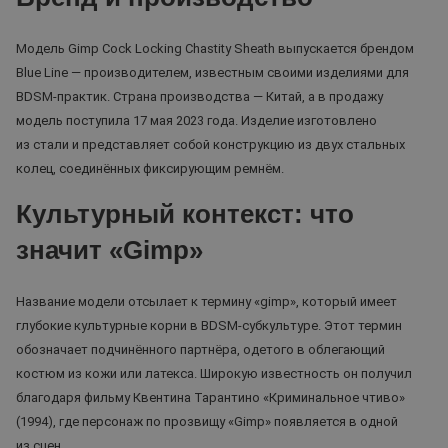
Модель Gimp Cock Locking Chastity Sheath выпускается брендом
Blue Line — производителем, известным своими изделиями для
BDSM-практик. Страна производства — Китай, а в продажу
модель поступила 17 мая 2023 года. Изделие изготовлено
из стали и представляет собой конструкцию из двух стальных
колец, соединённых фиксирующим ремнём.
Культурный контекст: что
значит «Gimp»
Название модели отсылает к термину «gimp», который имеет
глубокие культурные корни в BDSM-субкультуре. Этот термин
обозначает подчинённого партнёра, одетого в облегающий
костюм из кожи или латекса. Широкую известность он получил
благодаря фильму Квентина Тарантино «Криминальное чтиво»
(1994), где персонаж по прозвищу «Gimp» появляется в одной
из сцен.