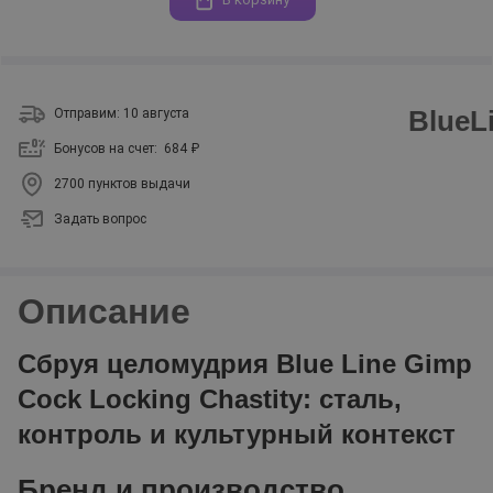
BlueL
Отправим: 10 августа
Бонусов на счет:
684 ₽
2700 пунктов выдачи
Задать вопрос
Описание
Сбруя целомудрия Blue Line Gimp
Cock Locking Chastity: сталь,
контроль и культурный контекст
Бренд и производство