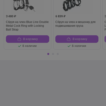
3 480 ₽
6 839 ₽
Сбруя на член Blue Line Double
Сбруя на член и мошонку для
Metal Cock Ring with Locking
подвешивания груза
L
Ball Strap
В корзину
В корзину
В наличии
В наличии