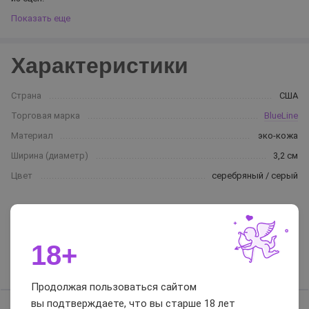
Показать еще
Характеристики
Страна
США
Торговая марка
BlueLine
Материал
эко-кожа
Ширина (диаметр)
3,2 см
Цвет
серебряный / серый
Отзывы и вопросы-
ответы
18+
Отзывы
Вопросы-ответы
Продолжая пользоваться сайтом
вы подтверждаете, что вы старше 18 лет