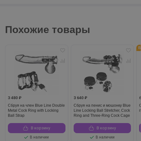
Похожие товары
Б
3 480 ₽
3 640 ₽
Сбруя на член Blue Line Double
Сбруя на пенис и мошонку Blue
Metal Cock Ring with Locking
Line Locking Ball Stretcher, Cock
Ball Strap
Ring and Three-Ring Cock Cage
В корзину
В корзину
В наличии
В наличии