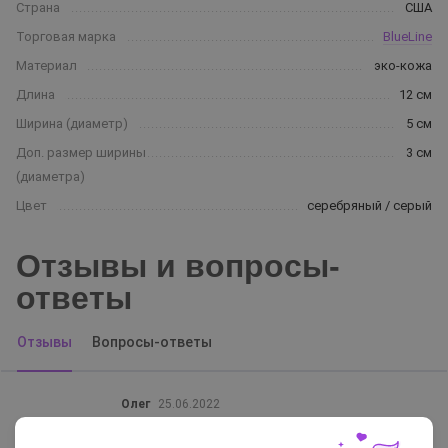
Страна
США
Торговая марка
BlueLine
Материал
эко-кожа
Длина
12 см
Ширина (диаметр)
5 см
Доп. размер ширины
3 см
(диаметра)
Цвет
серебряный / серый
Отзывы и вопросы-
ответы
Отзывы
Вопросы-ответы
Олег
25.06.2022