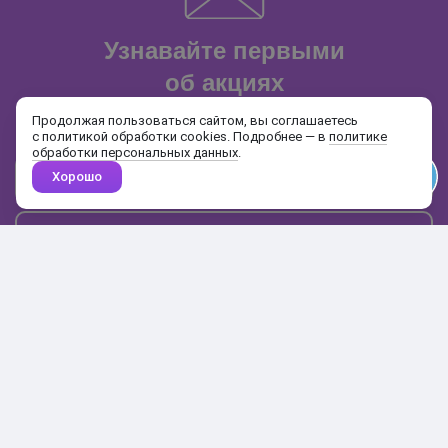
Узнавайте первыми
об акциях
и распродажах
Продолжая пользоваться сайтом, вы соглашаетесь
с политикой обработки cookies. Подробнее — в
политике
обработки персональных данных
.
Хорошо
Почта
Подписаться
Каталог
Поиск
Кабинет
Избранное
Корзина
10:00-19:00
+7 906 020-20-70
+7 495 324-00-70
8 800 775-64-70