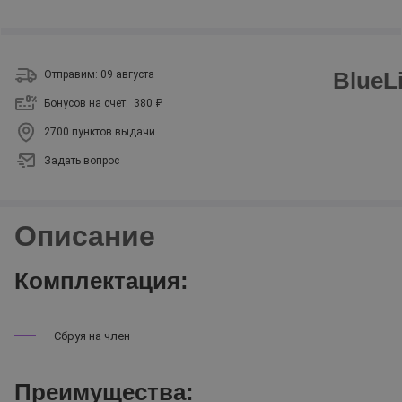
BlueL
Отправим: 09 августа
Бонусов на счет:
380 ₽
2700 пунктов выдачи
Задать вопрос
Описание
Комплектация:
Сбруя на член
Преимущества: