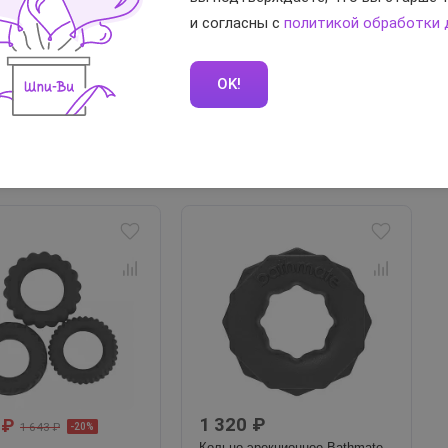
и согласны с
политикой обработки
е она ослабевает, то следует обратить внимание
ки из эластичного материала, которые надеваются
OK!
ому оттоку крови.
т максимальной эрекции: кровь не будет оттекать,
1 320 ₽
 ₽
1 643 ₽
-20%
Кольцо эрекционное Bathmate