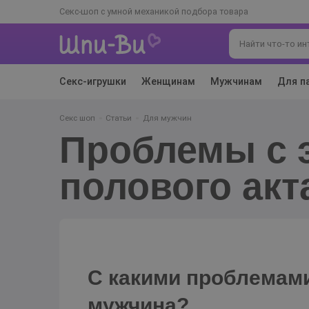
Секс-шоп с умной механикой подбора товара
Секс-игрушки
Женщинам
Мужчинам
Для п
Секс шоп
Статьи
Для мужчин
Проблемы с эрекцией и временем
полового акт
С какими проблемами
мужчина?