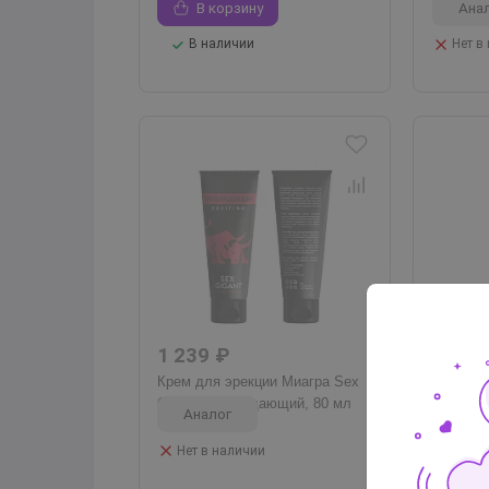
В корзину
Ана
В наличии
Нет в
1 239 ₽
3 219
Крем для эрекции Миагра Sex
Увеличи
Gigant возбуждающий, 80 мл
члена In
Аналог
Ана
Нет в наличии
Нет в