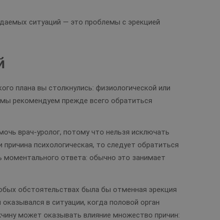
ждаемых ситуаций — это проблемы с эрекцией
й
кого плана вы столкнулись: физиологической или
ае мы рекомендуем прежде всего обратиться
мочь врач-уролог, потому что нельзя исключать
 причина психологическая, то следует обратиться
ть моментального ответа: обычно это занимает
любых обстоятельствах была бы отменная эрекция
 оказывался в ситуации, когда половой орган
жчину может оказывать влияние множество причин: