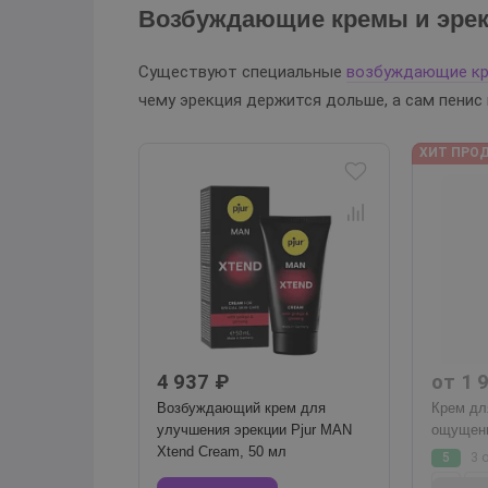
Возбуждающие кремы и эре
Существуют специальные
возбуждающие кр
чему эрекция держится дольше, а сам пенис
ХИТ ПРО
4 937 ₽
от 1 
Возбуждающий крем для
Крем дл
улучшения эрекции Pjur MAN
ощущени
Xtend Cream, 50 мл
5
3 
10
14