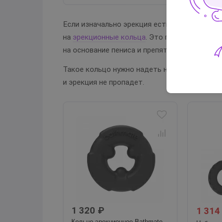
Если изначально эрекция есть, но в процесс
на
эрекционные кольца
. Это простые насад
на основание пениса и препятствуют венозн
Такое кольцо нужно надеть на себя в момен
и эрекция не пропадет.
1 320 ₽
1 314
Кольцо эрекционное Bathmate