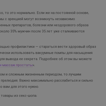
о, то это нормально. Если же на постоянной основе,
мы с эрекцией могут возникнуть независимо
венных препаратов, болезни или нездорового образа
 около 35% мужчин после 35 лет уже сталкиваются
мощью профилактики — стараться вести здоровый образ
дически использовать вакуумные помпы для насыщения
ля вывода ее секрета. Подробнее об этом вы можете
и массаж простаты
».
ссом и сложным жизненным периодом, то лучшим
 прелюдия. Важно максимально расслабиться и сильно
о вам для этого нужно.
 товары из секс-шопа.