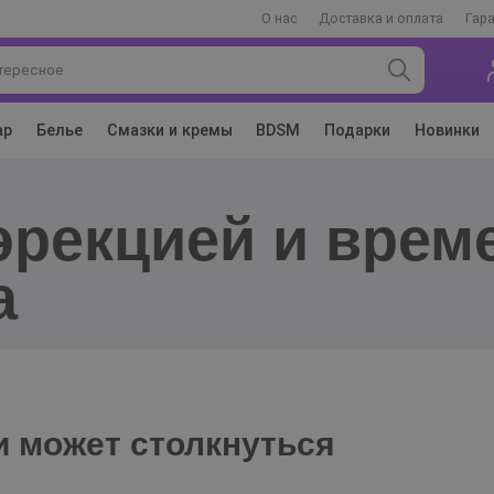
О нас
Доставка и оплата
Гар
ар
Белье
Смазки и кремы
BDSM
Подарки
Новинки
а
 может столкнуться