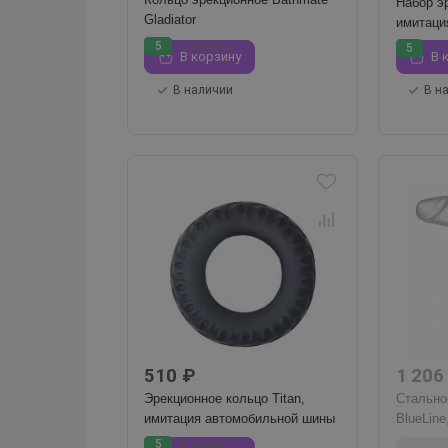
Набор э
Gladiator
имитаци
5
2 отзыва
5
1 
В корзину
В 
В наличии
В н
510 ₽
1 206
Эрекционное кольцо Titan,
Стально
имитация автомобильной шины
BlueLine
5
1 отзыв