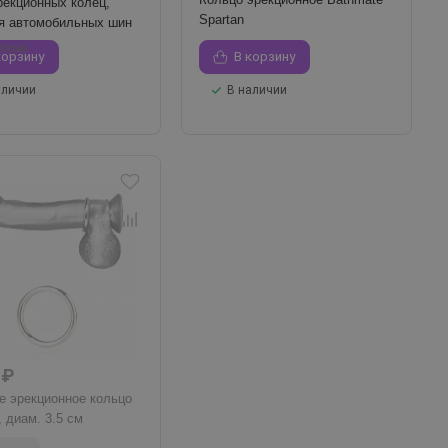
рекционных колец,
Spartan
я автомобильных шин
отзыв
корзину
В корзину
аличии
В наличии
 ₽
е эрекционное кольцо
, диам. 3.5 см