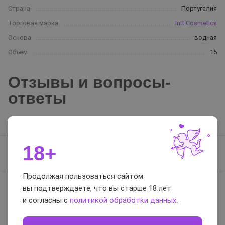
Страна
Португалия
Торговая марка
Intt Cosmetics
Основа
водная
Объем
15
Отзывы и вопросы-
ответы
Отзывы
Вопросы-ответы
18+
Отзывов нет, будьте первым
Продолжая пользоваться сайтом
вы подтверждаете, что вы старше 18 лет
и согласны с
политикой обработки данных
.
0 / 5