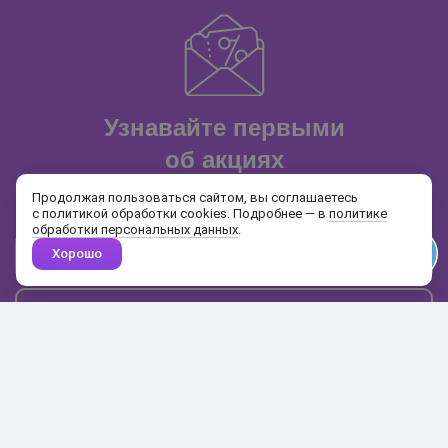
Узнавайте первыми
об акциях
и распродажах
Продолжая пользоваться сайтом, вы соглашаетесь
с политикой обработки cookies. Подробнее — в
политике
обработки персональных данных
.
Хорошо
Почта
Подписаться
Каталог
Поиск
Кабинет
Избранное
Корзина
10:00-19:00
+7 906 020-20-70
+7 495 324-00-70