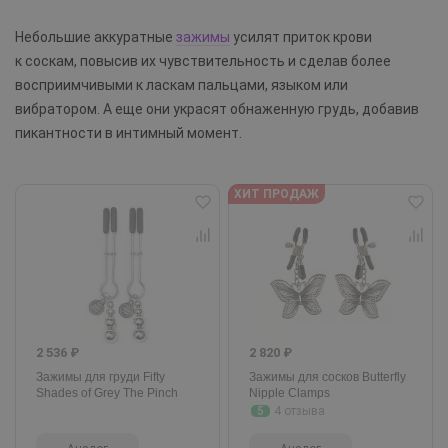
Небольшие аккуратные
зажимы
усилят приток крови
к соскам, повысив их чувствительность и сделав более
восприимчивыми к ласкам пальцами, языком или
вибратором. А еще они украсят обнаженную грудь, добавив
пикантности в интимный момент.
ХИТ ПРОДАЖ
2 536 ₽
2 820 ₽
Зажимы для груди Fifty
Зажимы для сосков Butterfly
Shades of Grey The Pinch
Nipple Clamps
5
4 отзыва