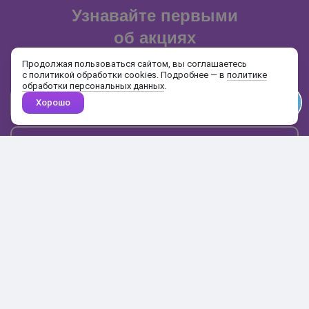
Узнавайте первыми
об акциях
и распродажах
Продолжая пользоваться сайтом, вы соглашаетесь
с политикой обработки cookies. Подробнее — в
политике
обработки персональных данных
.
Хорошо
Почта
Подписаться
Каталог
Поиск
Кабинет
Избранное
Корзина
10:00-19:00
+7 906 020-20-70
+7 495 324-00-70
8 800 775-64-70
О магазине
Доставка и оплата