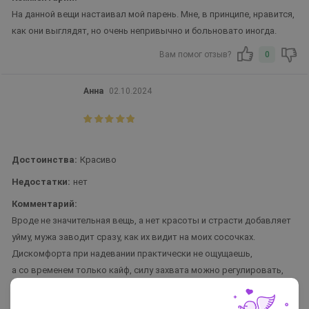
На данной вещи настаивал мой парень. Мне, в принципе, нравится,
как они выглядят, но очень непривычно и больновато иногда.
Вам помог отзыв?
0
Анна
02.10.2024
Достоинства:
Красиво
Недостатки:
нет
Комментарий:
Вроде не значительная вещь, а нет красоты и страсти добавляет
уйму, мужа заводит сразу, как их видит на моих сосочках.
Дискомфорта при надевании практически не ощущаешь,
а со временем только кайф, силу захвата можно регулировать,
подберёте для себя комфортную