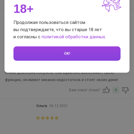
Вам помог отзыв?
0
18+
Катерина
29.01.2024
Продолжая пользоваться сайтом
вы подтверждаете, что вы старше 18 лет
и согласны с
политикой обработки данных
.
Достоинства:
отличное качество, привлекательный дизайн.
OK!
Недостатки:
Нет
Комментарий:
Очень довольна покупкой. Они идеально выполняют свою
функцию, не имеют никаких недостатков и стоят своих денег
Вам помог отзыв?
0
Ольга
06.12.2021