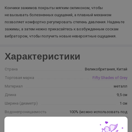
Кончики зажимов покрыты мягким силиконом, чтобы
не вызывать болезненных ощущений, а плавный механизм
позволяет комфортно регулировать степень давления. Наденьте
зажимы, а затем нежно прикасайтесь к возбужденным соскам
вибратором, чтобы получить новые невероятные ощущения.
Характеристики
Страна
Великобритания, Китай
Торговая марка
Fifty Shades of Grey
Материал
металл
Длина
9,5 см
Ширина (диаметр)
1 см
Водонепроницаемость
100% (можно использовать под
водой)
Цвет
серебряный / серый