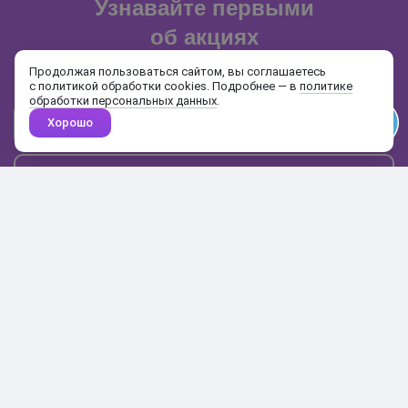
Узнавайте первыми
об акциях
и распродажах
Продолжая пользоваться сайтом, вы соглашаетесь
с политикой обработки cookies. Подробнее — в
политике
обработки персональных данных
.
Хорошо
Почта
Подписаться
Каталог
Поиск
Кабинет
Избранное
Корзина
10:00-19:00
+7 906 020-20-70
+7 495 324-00-70
8 800 775-64-70
О магазине
Доставка и оплата