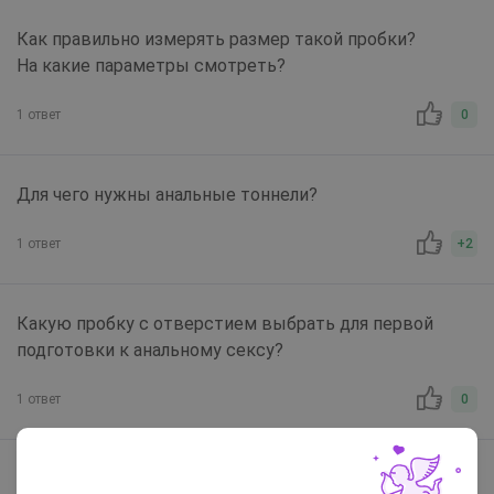
Как правильно измерять размер такой пробки?
На какие параметры смотреть?
1 ответ
0
Для чего нужны анальные тоннели?
1 ответ
+2
Какую пробку с отверстием выбрать для первой
подготовки к анальному сексу?
1 ответ
0
Насколько безопасны редукционные кольца внутри