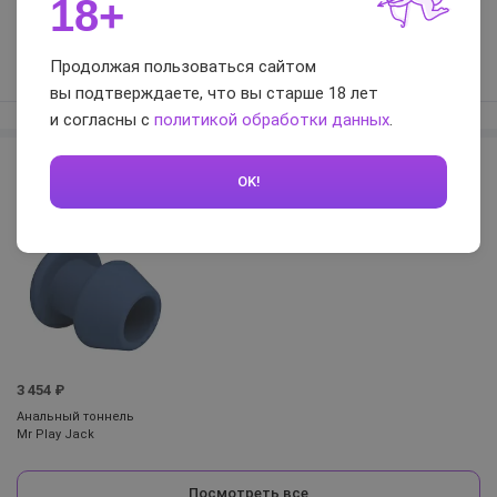
18+
пробки? Не травмируют ли они?
1 ответ
0
Продолжая пользоваться сайтом
вы подтверждаете, что вы старше 18 лет
и согласны с
политикой обработки данных
.
Тоннели
OK!
3 454 ₽
Анальный тоннель
Mr Play Jack
Посмотреть все