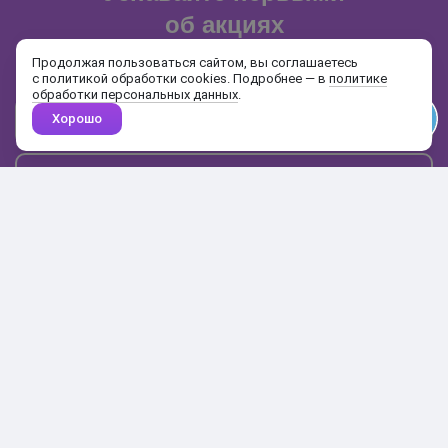
об акциях
и распродажах
Продолжая пользоваться сайтом, вы соглашаетесь
с политикой обработки cookies. Подробнее — в
политике
обработки персональных данных
.
Хорошо
Почта
Подписаться
Каталог
Поиск
Кабинет
Избранное
Корзина
10:00-19:00
+7 906 020-20-70
+7 495 324-00-70
8 800 775-64-70
О магазине
Доставка и оплата
Гарантия и возврат
Анонимность