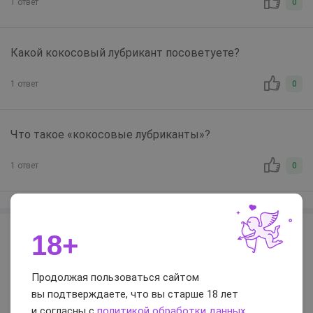
1 ответ
0
Какой кокосовый лубрикант посоветуете?
1 ответ
0
Что такое «кокосовые лубриканты»?
1 ответ
0
18+
Кокосовые
Продолжая пользоваться сайтом
вы подтверждаете, что вы старше 18 лет
и согласны с
политикой обработки данных
.