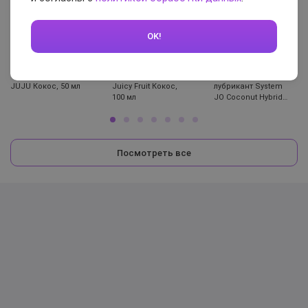
OK!
691 ₽
1 484 ₽
4 169 ₽
Оральный лубрикант
Оральный лубрикант
Охлаждающий
JUJU Кокос, 50 мл
Juicy Fruit Кокос,
лубрикант System
100 мл
JO Coconut Hybrid
Cooling, 120 мл
Посмотреть все