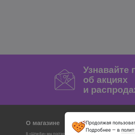
Узнавайте
об акциях
и распрода
О магазине
Продолжая пользоват
Подробнее — в
полит
В «Шпи-Ви» мы постарались объединить преимущества