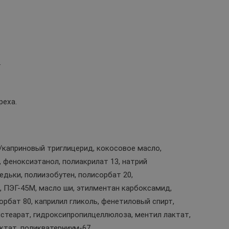
.
реха.
й/каприновый триглицерид, кокосовое масло,
 феноксиэтанол, полиакрилат 13, натрий
дьки, полиизобутен, полисорбат 20,
, ПЭГ-45М, масло ши, этилментан карбоксамид,
бат 80, каприлил гликоль, фенетиловый спирт,
лстеарат, гидроксипропилцеллюлоза, ментил лактат,
тат, поликватерниум-67.