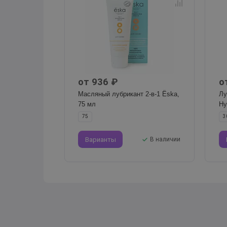
от 936 ₽
о
Масляный лубрикант 2-в-1 Ёska,
Лу
75 мл
Hy
75
3
Варианты
В наличии