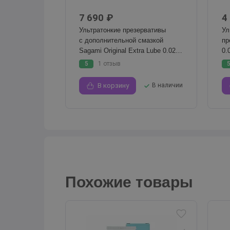
7 690 ₽
4
Ультратонкие презервативы
Ул
с дополнительной смазкой
пр
Sagami Original Extra Lube 0.02,
0.
L-58 мм, 12 шт
бы
5
1 отзыв
В корзину
В наличии
Похожие товары