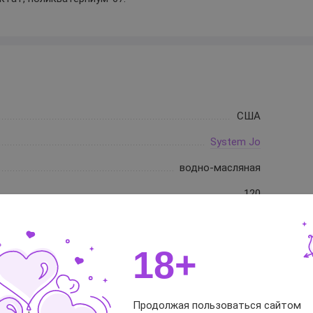
США
System Jo
водно-масляная
120
18+
тветы
Продолжая пользоваться сайтом