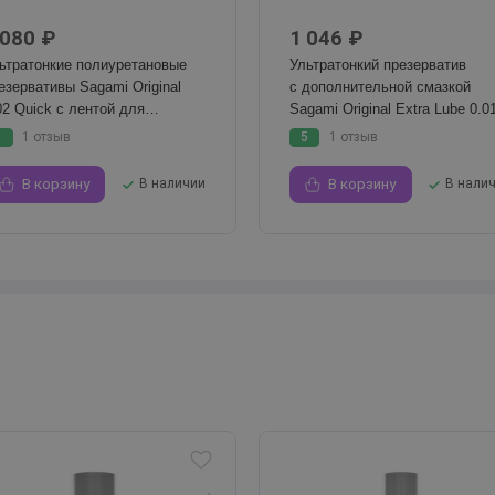
 080 ₽
1 046 ₽
ьтратонкие полиуретановые
Ультратонкий презерватив
езервативы Sagami Original
с дополнительной смазкой
02 Quick с лентой для
Sagami Original Extra Lube 0.01
строго надевания, 6 шт
1 шт
5
1 отзыв
5
1 отзыв
В корзину
В наличии
В корзину
В нали