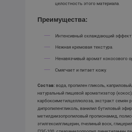
целостность этого материала.
Преимущества:
Интенсивный охлаждающий эффект
Нежная кремовая текстура.
Ненавязчивый аромат кокосового о
Смягчает и питает кожу.
Состав:
вода, пропилен гликоль, каприловы
натуральный пищевой ароматизатор (кокос),
карбоксиметилцеллюлоза, экстракт семян ре
дипропиленгликоль, ванилил бутиловый эфир
метилдиизопропиловый пропионамид, полисор
этилгексилглицерин, пчелиный воск, глицери
ПЭГ-100, стеарамидопропил диметиламин лак