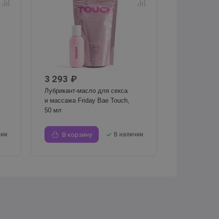
3 293 ₽
Лубрикант-масло для секса
и массажа Friday Bae Touch,
50 мл
чии
В корзину
В наличии