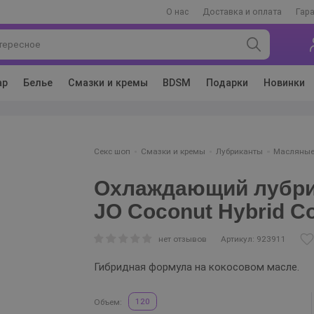
О нас
Доставка и оплата
Гар
ар
Белье
Смазки и кремы
BDSM
Подарки
Новинки
Секс шоп
Смазки и кремы
Лубриканты
Масляные
Охлаждающий лубри
JO Coconut Hybrid Co
нет отзывов
Артикул: 923911
Гибридная формула на кокосовом масле.
120
Объем: