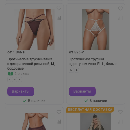
от 1 346 ₽
от 896 ₽
Эротические трусики-танга
Эротические трусики
с декоративной резинкой, M,
с доступом Amor El, L, белые
бордовые
M
L
5
2 отзыва
S
M
L
Варианты
Варианты
В наличии
В наличии
БЕСПЛАТНАЯ ДОСТАВКА