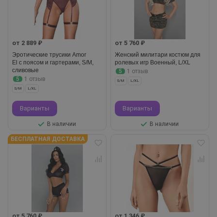
от 2 889 ₽
от 5 760 ₽
Эротические трусики Amor
Женский милитари костюм для
El с поясом и гартерами, S/M,
ролевых игр Военный, L/XL
сливовые
5
1 отзыв
5
1 отзыв
S/M
L/XL
S/M
L/XL
Варианты
Варианты
В наличии
В наличии
БЕСПЛАТНАЯ ДОСТАВКА
от 5 760 ₽
от 1 346 ₽