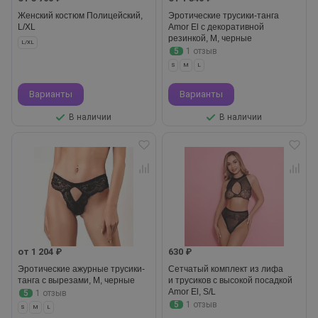
Женский костюм Полицейский,
Эротические трусики-танга
L/XL
Amor El с декоративной
резинкой, M, черные
L/XL
5
1 отзыв
S
M
L
Варианты
Варианты
В наличии
В наличии
от 1 204 ₽
630 ₽
Эротические ажурные трусики-
Сетчатый комплект из лифа
танга с вырезами, M, черные
и трусиков с высокой посадкой
Amor El, S/L
5
1 отзыв
5
1 отзыв
S
M
L