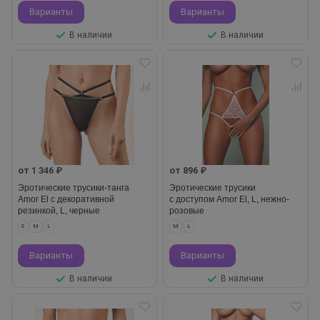
Варианты
Варианты
В наличии
В наличии
от 1 346 ₽
от 896 ₽
Эротические трусики-танга
Эротические трусики
Amor El с декоративной
с доступом Amor El, L, нежно-
резинкой, L, черные
розовые
S
M
L
M
L
Варианты
Варианты
В наличии
В наличии