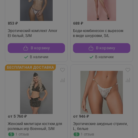
853 ₽
688 ₽
Эротический комплект Amor
Боди-комбинезон с вырезом
El белый, S/M
в виде шнуровки, S/L
В корзину
В корзину
В наличии
В наличии
БЕСПЛАТНАЯ ДОСТАВКА
от 5 760 ₽
от 946 ₽
Женский милитари костюм для
Эротические ажурные стринги,
ролевых игр Военный, S/M
L, белые
5
1 отзыв
5
1 отзыв