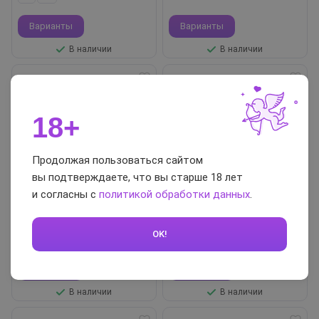
Варианты
Варианты
В наличии
В наличии
18+
Продолжая пользоваться сайтом
вы подтверждаете, что вы старше 18 лет
от 1 346 ₽
от 1 346 ₽
и согласны с
политикой обработки данных
.
Эротические трусики-танга
Эротические трусики-танга
с декоративной резинкой, S,
Amor El с декоративной
бордовые
резинкой, L, бордовые
OK!
S
M
L
S
M
L
Варианты
Варианты
В наличии
В наличии