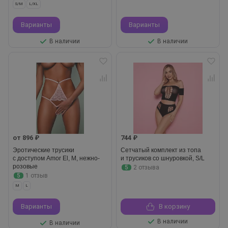
S/M
L/XL
Варианты
Варианты
В наличии
В наличии
от 896 ₽
744 ₽
Эротические трусики
Сетчатый комплект из топа
с доступом Amor El, M, нежно-
и трусиков со шнуровкой, S/L
розовые
5
2 отзыва
5
1 отзыв
M
L
Варианты
В корзину
В наличии
В наличии