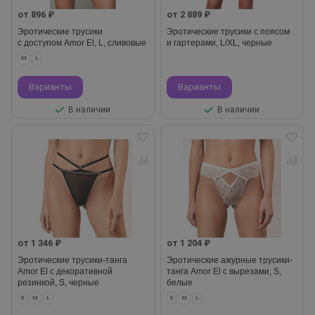
от 896 ₽
от 2 889 ₽
Эротические трусики
Эротические трусики с поясом
с доступом Amor El, L, сливовые
и гартерами, L/XL, черные
M
L
Варианты
Варианты
В наличии
В наличии
от 1 346 ₽
от 1 204 ₽
Эротические трусики-танга
Эротические ажурные трусики-
Amor El с декоративной
танга Amor El с вырезами, S,
резинкой, S, черные
белые
S
M
L
S
M
L