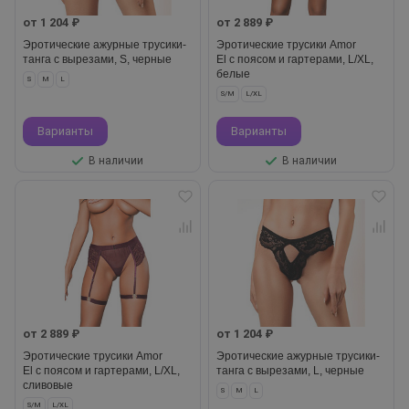
от 1 204 ₽
от 2 889 ₽
Эротические ажурные трусики-
Эротические трусики Amor
танга с вырезами, S, черные
El с поясом и гартерами, L/XL,
белые
S
M
L
S/M
L/XL
Варианты
Варианты
В наличии
В наличии
от 2 889 ₽
от 1 204 ₽
Эротические трусики Amor
Эротические ажурные трусики-
El с поясом и гартерами, L/XL,
танга с вырезами, L, черные
сливовые
S
M
L
S/M
L/XL