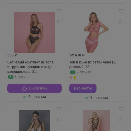
655 ₽
от 670 ₽
Сетчатый комплект из топа
Топ и юбка из сетки Amor El,
и трусиков с узором в виде
розовый, S/L
калейдоскопа, S/L
5
2 отзыва
5
1 отзыв
В корзину
Варианты
В наличии
В наличии