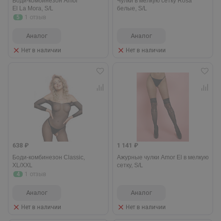
Боди-комбинезон Amor
Чулки в мелкую сетку Rosa
El La Mora, S/L
белые, S/L
5
1 отзыв
Аналог
Аналог
Нет в наличии
Нет в наличии
638 ₽
1 141 ₽
Боди-комбинезон Classic,
Ажурные чулки Amor El в мелкую
XL/XXL
сетку, S/L
4
1 отзыв
Аналог
Аналог
Нет в наличии
Нет в наличии