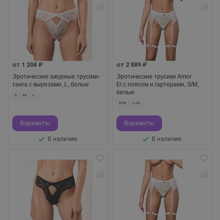
от 1 204 ₽
от 2 889 ₽
Эротические ажурные трусики-
Эротические трусики Amor
танга с вырезами, L, белые
El с поясом и гартерами, S/M,
белые
S
M
L
S/M
L/XL
Варианты
Варианты
В наличии
В наличии