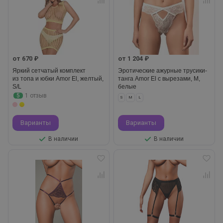
от 670 ₽
от 1 204 ₽
Яркий сетчатый комплект
Эротические ажурные трусики-
из топа и юбки Amor El, желтый,
танга Amor El с вырезами, M,
S/L
белые
5
1 отзыв
S
M
L
Варианты
Варианты
В наличии
В наличии