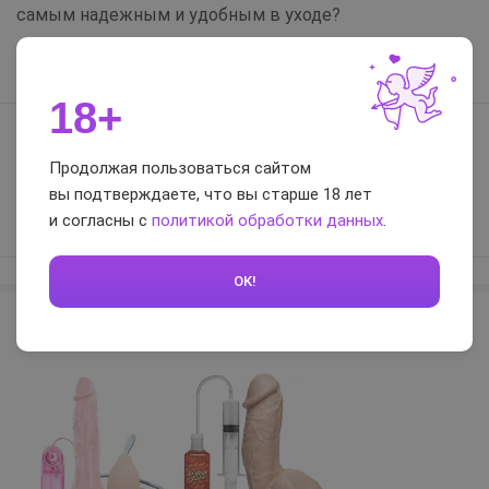
самым надежным и удобным в уходе?
1 ответ
0
18+
Теряет ли свою основную функцию игрушка, если
Продолжая пользоваться сайтом
не использовать опцию с жидкостью?
вы подтверждаете, что вы старше 18 лет
1 ответ
0
и согласны с
политикой обработки данных
.
OK!
С семяизвержением