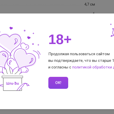
4,7 см
6
6
аккумулятор + USB
18+
100% (можно использовать под водой)
оранжевый
Продолжая пользоваться сайтом
вы подтверждаете, что вы старше 1
195 г
и согласны с
политикой обработки
2 года
OK!
тветы