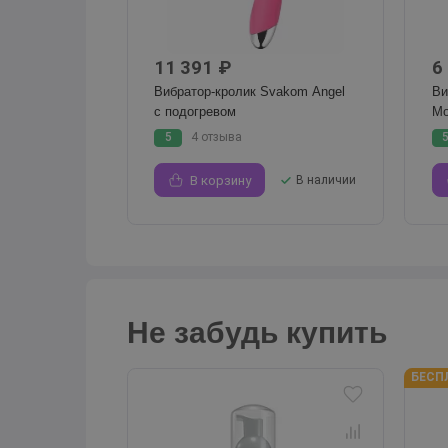
11 391 ₽
6
Вибратор-кролик Svakom Angel
Ви
с подогревом
Mo
5
4 отзыва
В корзину
В наличии
Не забудь купить
БЕСП