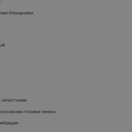
-.
ния блокировки.
вый
 лепестками.
осков или головки пениса.
вибрации.