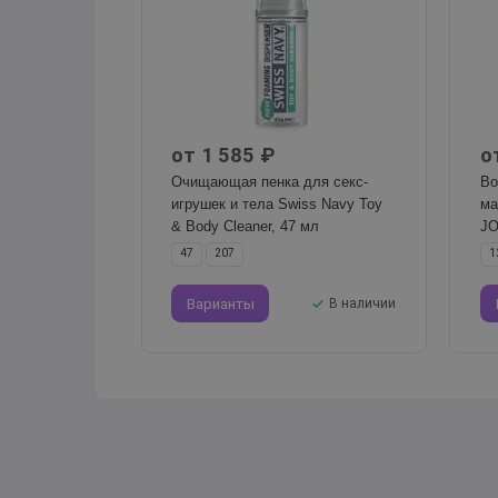
от 1 585 ₽
о
Очищающая пенка для секс-
Во
игрушек и тела Swiss Navy Toy
ма
& Body Cleaner, 47 мл
JO
47
207
1
Варианты
В наличии