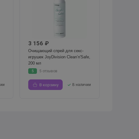
3 156 ₽
Очищающий спрей для секс-
игрушек JoyDivision Clean’n'Safe,
200 мл
5
5 отзывов
чии
В корзину
В наличии