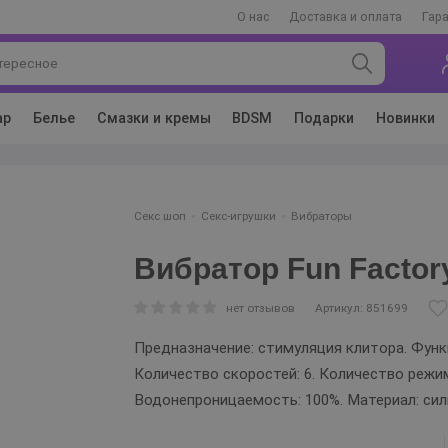
О нас
Доставка и оплата
Гар
ар
Белье
Смазки и кремы
BDSM
Подарки
Новинки
Секс шоп
Секс-игрушки
Вибраторы
Вибратор Fun Factor
нет отзывов
Артикул: 851699
Предназначение: стимуляция клитора. Функц
Количество скоростей: 6. Количество режимо
Водонепроницаемость: 100%. Материал: сил