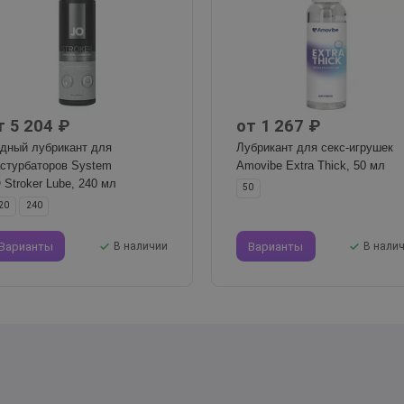
т 5 204 ₽
от 1 267 ₽
дный лубрикант для
Лубрикант для секс-игрушек
стурбаторов System
Amovibe Extra Thick, 50 мл
 Stroker Lube, 240 мл
50
20
240
Варианты
В наличии
Варианты
В нали