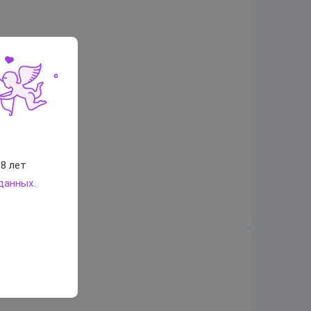
8 лет
 данных
.