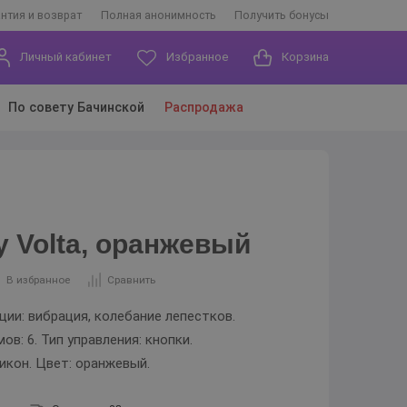
антия и возврат
Полная анонимность
Получить бонусы
Личный кабинет
Избранное
Корзина
По совету Бачинской
Распродажа
y Volta, оранжевый
В избранное
Сравнить
ии: вибрация, колебание лепестков.
в: 6. Тип управления: кнопки.
икон. Цвет: оранжевый.