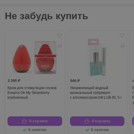
Не забудь купить
2 395 ₽
546 ₽
Крем для стимуляции сосков
Увлажняющий водный
Exsens Oh My Strawberry
вагинальный лубрикант
клубничный
с аппликатором Intt LUB-IN, 5 г
В корзину
В корзину
В наличии
В наличии