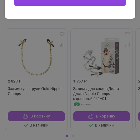
Похожие товары
2 820 ₽
1 757 ₽
Зажимы для груди Gold Nipple
Зажимы для сосков Джага-
Clamps
Джага Nipple Clamps
с цепочкой 941−01
5
4 отзыва
В корзину
В корзину
В наличии
В наличии