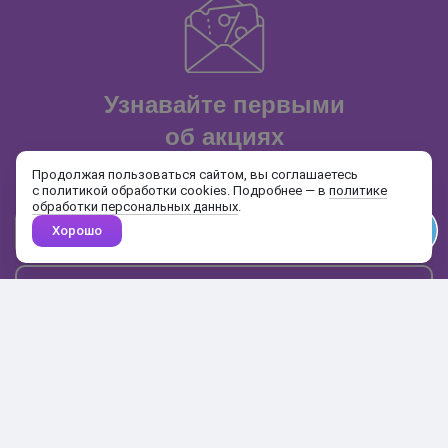
Узнавайте первыми
об акциях
и распродажах
Продолжая пользоваться сайтом, вы соглашаетесь
с политикой обработки cookies. Подробнее — в
политике
обработки персональных данных
.
Хорошо
Почта
Подписаться
Каталог
Поиск
Кабинет
Избранное
Корзина
10:00-19:00
+7 906 020-20-70
+7 495 324-00-70