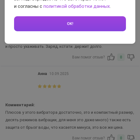
и согласны с
политикой обработки данных
.
Недостатки:
На нашла
Комментарий:
OK!
Аккуратный, очень приятный материал, на пальце сидит
великолепно. Режимы вибрации просто — топ! При этом
практически бесшумный. В сумочке даже и не заметен. Удобно
и просто ухаживать. Заряд, кстати. держит долго.
Вам помог отзыв?
0
Анна
10.09.2025
Комментарий:
Плюсов у этого вибратора достаточно, это и компактный размер,
десять режимов вибрации, для меня это даже много) также есть
защита от брызг воды, что касается минуса, это все же цена.
Вам помог отзыв?
0