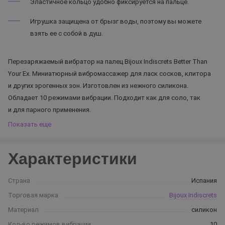
Эластичное кольцо удобно фиксируется на пальце.
Игрушка защищена от брызг воды, поэтому вы можете
взять ее с собой в душ.
Перезаряжаемый вибратор на палец Bijoux Indiscrets Better Than
Your Ex. Миниатюрный вибромассажер для ласк сосков, клитора
и других эрогенных зон. Изготовлен из нежного силикона.
Обладает 10 режимами вибрации. Подходит как для соло, так
и для парного применения.
Показать еще
Характеристики
Страна
Испания
Торговая марка
Bijoux Indiscrets
Материал
силикон
Кол-во режимов вибрации
10