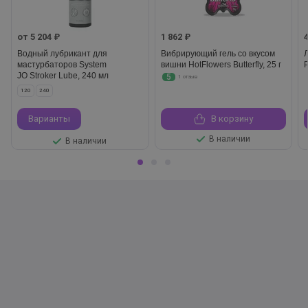
от 5 204 ₽
1 862 ₽
Водный лубрикант для
Вибрирующий гель со вкусом
мастурбаторов System
вишни HotFlowers Butterfly, 25 г
JO Stroker Lube, 240 мл
5
1 отзыв
120
240
Варианты
В корзину
В наличии
В наличии