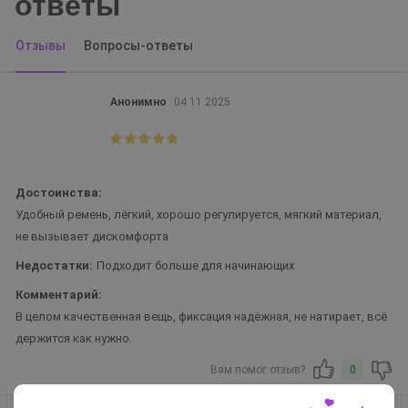
ответы
Отзывы
Вопросы-ответы
Анонимно
04.11.2025
Достоинства:
Удобный ремень, лёгкий, хорошо регулируется, мягкий материал,
не вызывает дискомфорта
Недостатки:
Подходит больше для начинающих
Комментарий:
В целом качественная вещь, фиксация надёжная, не натирает, всё
держится как нужно.
Вам помог отзыв?
0