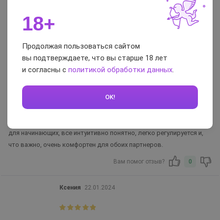
Ирина
30.10.2025
18+
Продолжая пользоваться сайтом
Достоинства:
вы подтверждаете, что вы старше 18 лет
Конструкция надежная, ничего не перекручивается.
и согласны с
политикой обработки данных
.
Недостатки:
Не обнаружено, полностью оправдал ожидания
OK!
Комментарий:
Мы давно присматривались к такой продукции и не ошиблись
с выбором первой модели. Этот комплект действительно создан
для начинающих, все интуитивно понятно, легко регулируется и,
что важно, очень комфортен для обоих партнеров.
Вам помог отзыв?
0
Ксения
22.01.2024