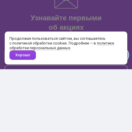
Узнавайте первыми
об акциях
и распродажах
Продолжая пользоваться сайтом, вы соглашаетесь
с политикой обработки cookies. Подробнее — в
политике
обработки персональных данных
.
Хорошо
Почта
Подписаться
Каталог
Поиск
Кабинет
Избранное
Корзина
10:00-19:00
+7 906 020-20-70
+7 495 324-00-70
8 800 775-64-70