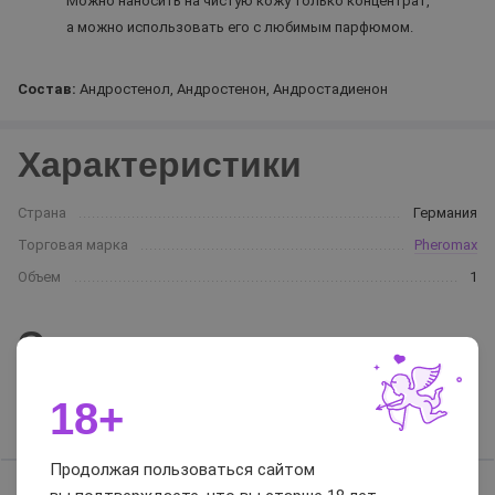
Можно наносить на чистую кожу только концентрат,
а можно использовать его с любимым парфюмом.
Состав:
Андростенол, Андростенон, Андростадиенон
Характеристики
Страна
Германия
Торговая марка
Pheromax
Объем
1
Отзывы и вопросы-
ответы
18+
Отзывы
Вопросы-ответы
Продолжая пользоваться сайтом