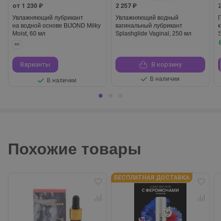
от 1 230 ₽
2 257 ₽
Увлажняющий лубрикант
Увлажняющий водный
на водной основе BIJOND Milky
вагинальный лубрикант
Moist, 60 мл
Splashglide Vaginal, 250 мл
S
60
Варианты
В корзину
В наличии
В наличии
Похожие товары
БЕСПЛАТНАЯ ДОСТАВКА