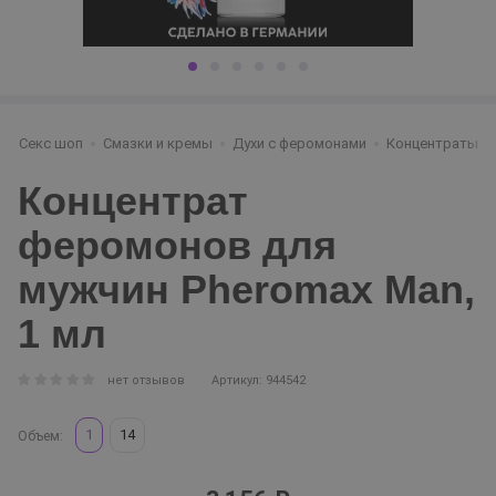
Секс шоп
Смазки и кремы
Духи с феромонами
Концентраты
Концентрат
феромонов для
мужчин Pheromax Man,
1 мл
нет отзывов
Артикул: 944542
1
14
Объем: