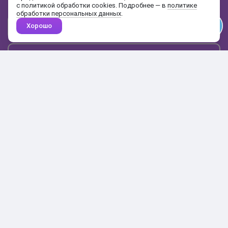
с политикой обработки cookies. Подробнее — в
политике
обработки персональных данных
.
Хорошо
Почта
Подписаться
Каталог
Поиск
Кабинет
Избранное
Корзина
10:00-19:00
+7 906 020-20-70
+7 495 324-00-70
8 800 775-64-70
О магазине
Доставка и оплата
Гарантия и возврат
Анонимность
Получить бонусы
Тесты
Акции
Наши видео