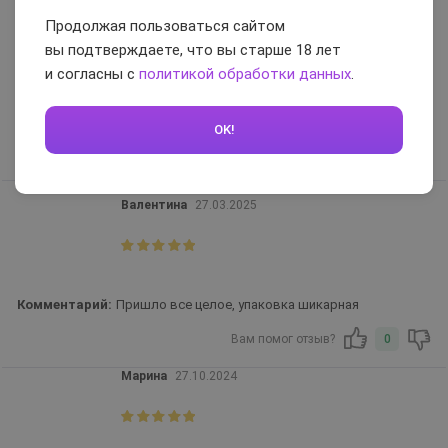
Достоинства:
Качество, безопасность
Продолжая пользоваться сайтом
Недостатки:
Не самая интересная модель
вы подтверждаете, что вы старше 18 лет
Комментарий:
и согласны с
политикой обработки данных
.
Со своей задачей справляются. взяла как новичок, в будущем
планирую перейти на тренажер
OK!
Вам помог отзыв?
0
Валентина
27.03.2025
Комментарий:
Пришло все целое, упаковка шикарная
Вам помог отзыв?
0
Марина
27.10.2024