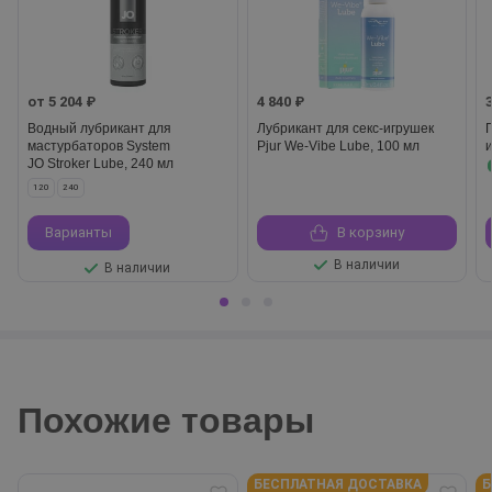
от 5 204 ₽
4 840 ₽
Водный лубрикант для
Лубрикант для секс-игрушек
мастурбаторов System
Pjur We-Vibe Lube, 100 мл
JO Stroker Lube, 240 мл
120
240
Варианты
В корзину
В наличии
В наличии
Похожие товары
БЕСПЛАТНАЯ ДОСТАВКА
Б