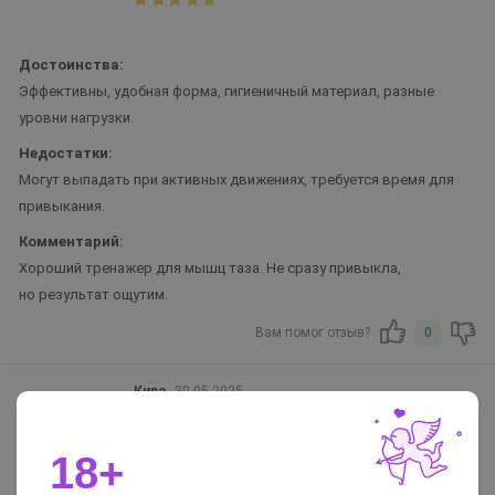
Достоинства:
Эффективны, удобная форма, гигиеничный материал, разные
уровни нагрузки.
Недостатки:
Могут выпадать при активных движениях, требуется время для
привыкания.
Комментарий:
Хороший тренажер для мышц таза. Не сразу привыкла,
но результат ощутим.
Вам помог отзыв?
0
Кира
30.05.2025
18+