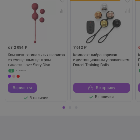
от 2 084 ₽
7 612 ₽
Комплект вагинальных шариков
Комплект виброшариков
со смещенным центром
с дистанционным управлением
F
тяжести Love Story Diva
Dorcel Training Balls
5
3 отзыва
Варианты
В корзину
В наличии
В наличии