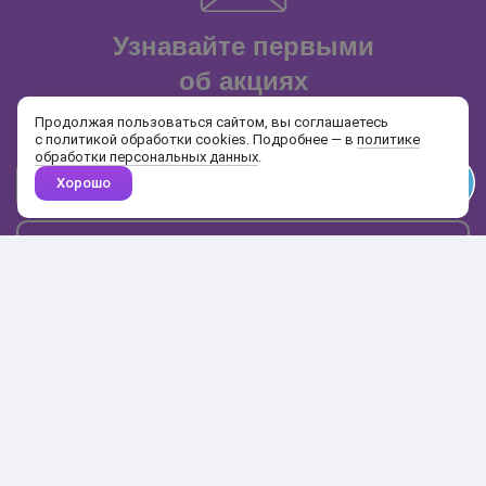
Узнавайте первыми
об акциях
и распродажах
Продолжая пользоваться сайтом, вы соглашаетесь
с политикой обработки cookies. Подробнее — в
политике
обработки персональных данных
.
Хорошо
Почта
Подписаться
Каталог
Поиск
Кабинет
Избранное
Корзина
10:00-19:00
+7 906 020-20-70
+7 495 324-00-70
8 800 775-64-70