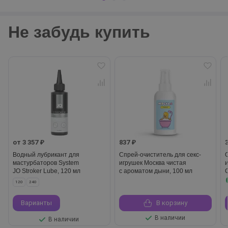
Не забудь купить
от 3 357 ₽
837 ₽
Водный лубрикант для
Спрей-очиститель для секс-
мастурбаторов System
игрушек Москва чистая
JO Stroker Lube, 120 мл
с ароматом дыни, 100 мл
C
120
240
Варианты
В корзину
В наличии
В наличии