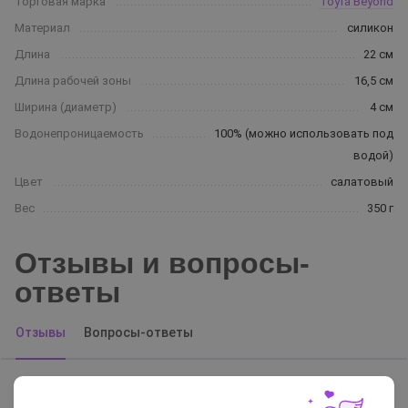
Торговая марка
Toyfa Beyond
Материал
силикон
Длина
22 см
Длина рабочей зоны
16,5 см
Ширина (диаметр)
4 см
Водонепроницаемость
100% (можно использовать под
водой)
Цвет
салатовый
Вес
350 г
Отзывы и вопросы-
ответы
Отзывы
Вопросы-ответы
Настя
07.02.2024