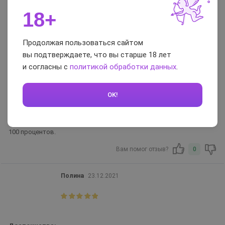
18+
Достоинства:
Продолжая пользоваться сайтом
Очень приятный внешний вид и дизайн, размер идеальный,
вы подтверждаете, что вы старше 18 лет
не боится использования под водой. Прикольно пользоваться
и согласны с
политикой обработки данных
.
в темноте.
Недостатки:
Нет
OK!
Комментарий:
Просто красавчик)) и шалун)). С задачей справляется на все
100 процентов.
Вам помог отзыв?
0
Полина
23.12.2021