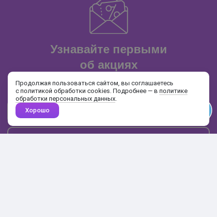
Узнавайте первыми
об акциях
и распродажах
Продолжая пользоваться сайтом, вы соглашаетесь
с политикой обработки cookies. Подробнее — в
политике
обработки персональных данных
.
Хорошо
Почта
Подписаться
Каталог
Поиск
Кабинет
Избранное
Корзина
10:00-19:00
+7 906 020-20-70
+7 495 324-00-70