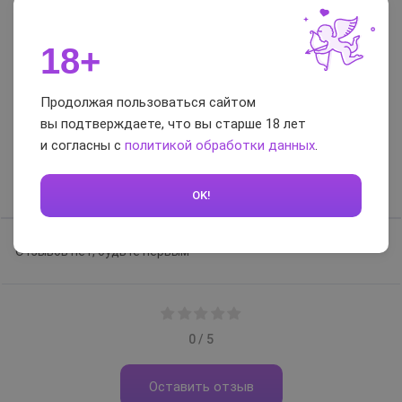
струей воды)
Цвет
ярко-розовый
18+
Гарантия
1 год
Продолжая пользоваться сайтом
Отзывы и вопросы-
вы подтверждаете, что вы старше 18 лет
ответы
и согласны с
политикой обработки данных
.
Отзывы
Вопросы-ответы
OK!
Отзывов нет, будьте первым
0 / 5
Оставить отзыв