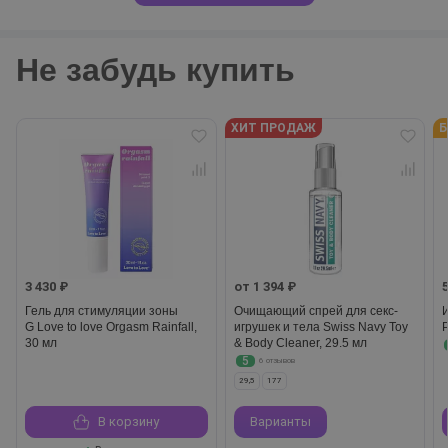
Не забудь купить
ХИТ ПРОДАЖ
Б
3 430 ₽
от 1 394 ₽
Гель для стимуляции зоны
Очищающий спрей для секс-
G Love to love Orgasm Rainfall,
игрушек и тела Swiss Navy Toy
30 мл
& Body Cleaner, 29.5 мл
5
6 отзывов
29,5
177
В корзину
Варианты