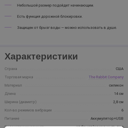
Небольшой размер подойдет начинающим.
Есть функция дорожной блокировки.
Защищен от брызг воды — можно использовать в душе.
Характеристики
Страна
США
Торговая марка
The Rabbit Company
Материал
силикон
Длина
14 см
Ширина (диаметр)
2,8 см
Кол-во режимов вибрации
6
Питание
Аккумулятор+USB
Водонепроницаемость
от брызг (можно мыть под