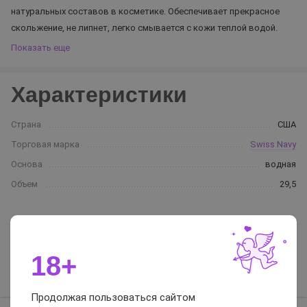
натуральных составов в косметике. Обеспечивает прекрасное
скольжение, не липнет, легко смывается с кожи теплой водой.
Показать еще
Характеристики
Страна
США
Торговая марка
Swiss Navy
Основа
водная
Объем
29,5
Отзывы и вопросы-
ответы
18+
Отзывы
Вопросы-ответы
Продолжая пользоваться сайтом