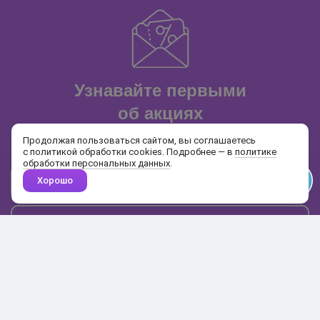
Узнавайте первыми
об акциях
и распродажах
Продолжая пользоваться сайтом, вы соглашаетесь
с политикой обработки cookies. Подробнее — в
политике
обработки персональных данных
.
Хорошо
Почта
Подписаться
Каталог
Поиск
Кабинет
Избранное
Корзина
10:00-19:00
+7 906 020-20-70
+7 495 324-00-70