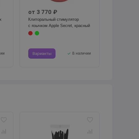
от 3 770 ₽
х
Клиторальный стимулятор
с язычком Apple Secret, красный
чии
Варианты
В наличии