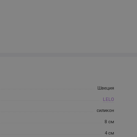
Швеция
LELO
силикон
8 см
4 см