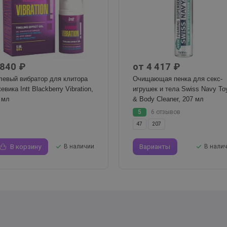
 840 ₽
от 4 417 ₽
левый вибратор для клитора
Очищающая пенка для секс-
евика Intt Blackberry Vibration,
игрушек и тела Swiss Navy To
 мл
& Body Cleaner, 207 мл
5
6 отзывов
47
207
В корзину
В наличии
Варианты
В нали