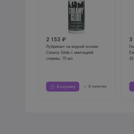
2 153 ₽
3
Лубрикант на водной основе
Ге
Creamy Glide с имитацией
Еж
спермы, 75 мл
15
В корзину
В наличии