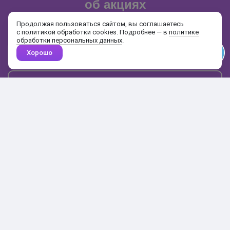
об акциях
и распродажах
Продолжая пользоваться сайтом, вы соглашаетесь
с политикой обработки cookies. Подробнее — в
политике
обработки персональных данных
.
Хорошо
Почта
Подписаться
Каталог
Поиск
Кабинет
Избранное
Корзина
10:00-19:00
+7 906 020-20-70
+7 495 324-00-70
8 800 775-64-70
О магазине
Доставка и оплата
Гарантия и возврат
Анонимность