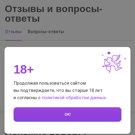
Отзывы и вопросы-
ответы
Отзывы
Вопросы-ответы
Отзывов нет, будьте первым
18+
0 / 5
Продолжая пользоваться сайтом
вы подтверждаете, что вы старше 18 лет
Оставить отзыв
и согласны с
политикой обработки данных
.
OK!