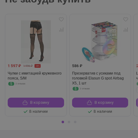
1 597 ₽
586 ₽
1 996 ₽
-20%
Чулки с имитацией кружевного
Презерватив с усиками под
пояса, S/M
головкой Elasun G spot Airbag
X5, 1 шт
5
2 отзыва
5
2 отзыва
В корзину
В корзину
В наличии
В наличии