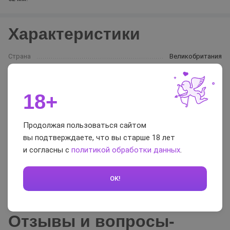
Характеристики
Страна
Великобритания
Торговая марка
Ganzo
Цвет
белый
18+
Толщина презерватива
0,06
Длина презерватива
190
Продолжая пользоваться сайтом
Ширина (размер) презерватива
52
вы подтверждаете, что вы старше 18 лет
Лубрикант в презервативе
силиконовый
и согласны с
политикой обработки данных
.
Форма презерватива
классическая
Текстура презерватива
гладкая
OK!
Аромат презерватива
без запаха
Отзывы и вопросы-