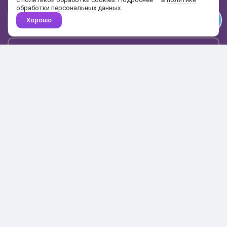
обработки персональных данных
.
Хорошо
Почта
Подписаться
Каталог
Поиск
Кабинет
Избранное
Корзина
10:00-19:00
+7 906 020-20-70
+7 495 324-00-70
8 800 775-64-70
О магазине
Доставка и оплата
Гарантия и возврат
Анонимность
Получить бонусы
Тесты
Акции
Наши видео