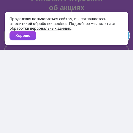
об акциях
и распродажах
Продолжая пользоваться сайтом, вы соглашаетесь
с политикой обработки cookies. Подробнее — в
политике
обработки персональных данных
.
Хорошо
Почта
Подписаться
Каталог
Поиск
Кабинет
Избранное
Корзина
10:00-19:00
+7 906 020-20-70
+7 495 324-00-70
8 800 775-64-70
О магазине
Доставка и оплата
Гарантия и возврат
Анонимность