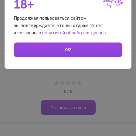
18+
Гарантия
1 год
Отзывы и вопросы-
Продолжая пользоваться сайтом
вы подтверждаете, что вы старше 18 лет
ответы
и согласны с
политикой обработки данных
.
Отзывы
Вопросы-ответы
OK!
Отзывов нет, будьте первым
0 / 5
Оставить отзыв