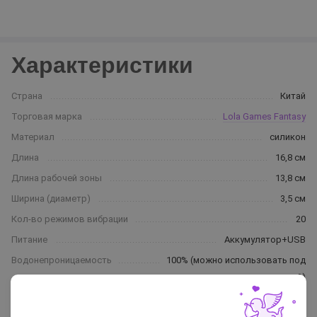
Характеристики
Страна
Китай
Торговая марка
Lola Games Fantasy
Материал
силикон
Длина
16,8 см
Длина рабочей зоны
13,8 см
Ширина (диаметр)
3,5 см
Кол-во режимов вибрации
20
Питание
Аккумулятор+USB
Водонепроницаемость
100% (можно использовать под
водой)
Цвет
голубой