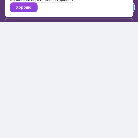
Хорошо
Почта
Подписаться
Каталог
Поиск
Кабинет
Избранное
Корзина
10:00-19:00
+7 906 020-20-70
+7 495 324-00-70
8 800 775-64-70
О магазине
Доставка и оплата
Гарантия и возврат
Анонимность
Получить бонусы
Тесты
Акции
Наши видео
Статьи
Пресса о нас