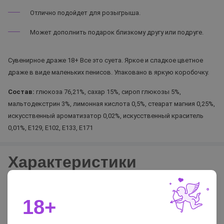
Отлично подойдет для розыгрыша.
Может дополнить подарок близкому другу или подруге.
Сувенирное драже 18+ Все это суета. Яркое и сладкое цветное
драже в виде маленьких пенисов. Упаковано в яркую коробочку.
Состав:
глюкоза 76,21%, сахар 15%, сироп глюкозы 5%,
мальтодекстрин 3%, лимонная кислота 0,5%, стеарат магния 0,25%,
искусственный ароматизатор 0,02%, искусственный краситель
0,01%, Е129, Е102, Е133, Е171
Характеристики
Страна
Россия
Торговая марка
Фабрика страсти
18+