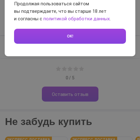
Отзывы и вопросы-
Продолжая пользоваться сайтом
ответы
вы подтверждаете, что вы старше 18 лет
и согласны с
политикой обработки данных
.
Отзывы
Вопросы-ответы
OK!
Отзывов нет, будьте первым
0 / 5
Оставить отзыв
Не забудь купить
ЭКСПРЕСС ДОСТАВКА
ЭКСПРЕСС ДОСТАВКА
Б