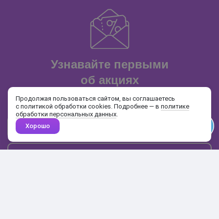
Узнавайте первыми
об акциях
и распродажах
Продолжая пользоваться сайтом, вы соглашаетесь
с политикой обработки cookies. Подробнее — в
политике
обработки персональных данных
.
Хорошо
Почта
Подписаться
Каталог
Поиск
Кабинет
Избранное
Корзина
10:00-19:00
+7 906 020-20-70
+7 495 324-00-70