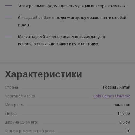
Универсальная форма для стимуляции клитора и точки G.
С защитой от брызг воды — игрушку можно взять с собой
в душ.
Миниатюрный размер идеально подходит для
использования в поездках и путешествиях.
Характеристики
Страна
Россия / Китай
Торговая марка
Lola Games Universe
Материал
силикон
Длина
14,7 см
Ширина (диаметр)
3,5 см
Кол-во режимов вибрации
10