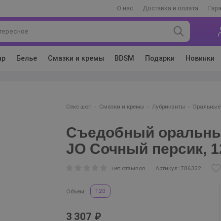
О нас
Доставка и оплата
Гар
ар
Белье
Смазки и кремы
BDSM
Подарки
Новинки
Секс шоп
Смазки и кремы
Лубриканты
Оральные
Съедобный оральны
JO Сочный персик, 1
нет отзывов
Артикул: 786322
120
Объем:
3 307 ₽