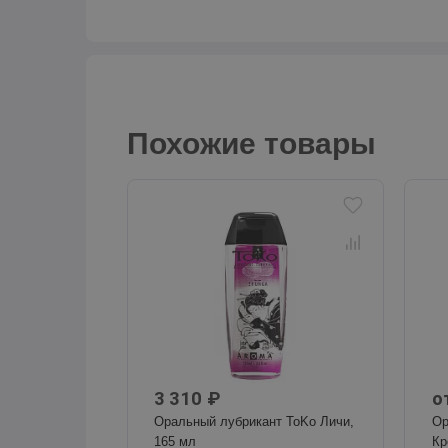
Похожие товары
3 310 ₽
о
Оральный лубрикант ToKo Личи,
Ор
165 мл
Кр