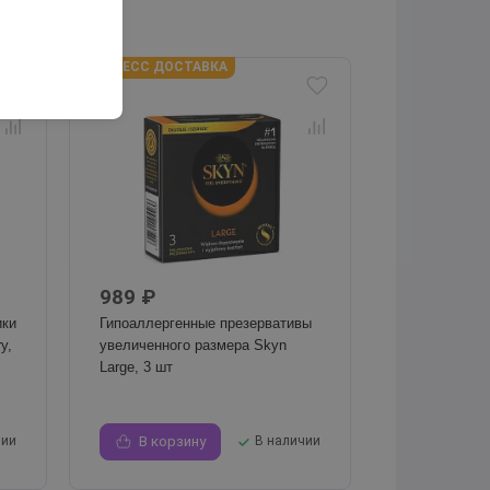
ЭКСПРЕСС ДОСТАВКА
989 ₽
ики
Гипоаллергенные презервативы
y,
увеличенного размера Skyn
Large, 3 шт
чии
В корзину
В наличии