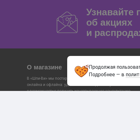
Узнавайте
об акциях
и распрода
О магазине
Продолжая пользоват
Подробнее — в
полит
В «Шпи-Ви» мы постарались объединить преимущества
онлайна и офлайна: удобный заказ и доставку
с возможностью получить исчерпывающую консультацию
и помощь в выборе от консультанта в магазине. Поэтому
у нас есть тесты, видео и сам каталог строится
«от запроса», а не только по товарам. Попробуйте!