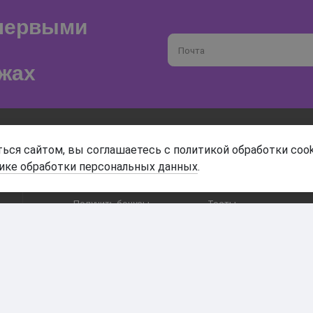
 первыми
Почта
жах
О магазине
Доставка и оплата
ься сайтом, вы соглашаетесь с политикой обработки cook
ике обработки персональных данных
.
Гарантия и возврат
Анонимность
Получить бонусы
Тесты
Акции
Наши видео
Статьи
Пресса о нас
Контакты
Бренды