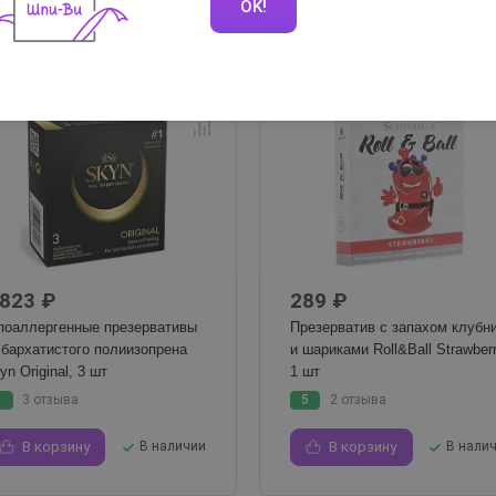
OK!
ПРОДАЖ
 823 ₽
289 ₽
поаллергенные презервативы
Презерватив с запахом клубн
 бархатистого полиизопрена
и шариками Roll&Ball Strawberr
yn Original, 3 шт
1 шт
5
3 отзыва
5
2 отзыва
В корзину
В наличии
В корзину
В нали