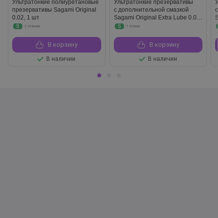
Ультратонкие полиуретановые
Ультратонкие презервативы
презервативы Sagami Original
с дополнительной смазкой
0.02, 1 шт
Sagami Original Extra Lube 0.01,
S
12 шт
5
5
2 отзыва
1 отзыв
В корзину
В корзину
В наличии
В наличии