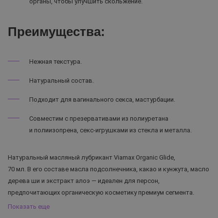
органы, чтобы улучшить скольжение.
Преимущества:
Нежная текстура.
Натуральный состав.
Подходит для вагинального секса, мастурбации.
Совместим с презервативами из полиуретана
и полиизопрена, секс-игрушками из стекла и металла.
Натуральный масляный лубрикант Viamax Organic Glide,
70 мл. В его составе масла подсолнечника, какао и кунжута, масло
дерева ши и экстракт алоэ — идеален для персон,
предпочитающих органическую косметику премиум сегмента.
Показать еще