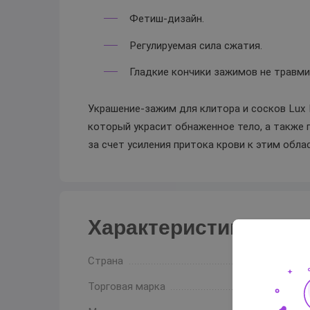
Фетиш-дизайн.
Регулируемая сила сжатия.
Гладкие кончики зажимов не травм
Украшение-зажим для клитора и сосков Lux 
который украсит обнаженное тело, а также 
за счет усиления притока крови к этим обла
Характеристики
Страна
Торговая марка