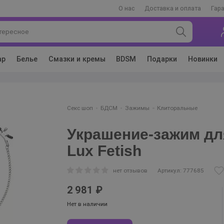
О нас
Доставка и оплата
Гар
ар
Белье
Смазки и кремы
BDSM
Подарки
Новинки
Секс шоп
БДСМ
Зажимы
Клиторальные
Украшение-зажим дл
Lux Fetish
нет отзывов
Артикул: 777685
2 981 ₽
Нет в наличии