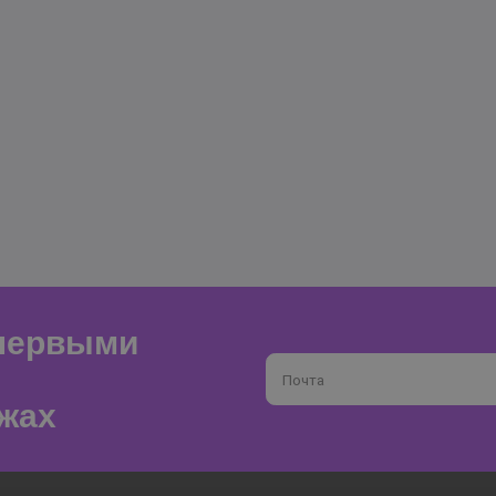
 первыми
Почта
жах