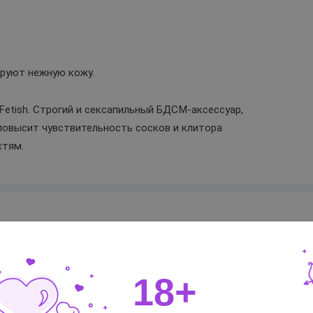
ируют нежную кожу.
Fetish. Строгий и сексапильный БДСМ-аксессуар,
повысит чувствительность сосков и клитора
стям.
США
18+
Lux Fetish