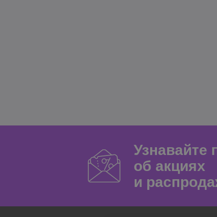
Узнавайте
об акциях
и распрода