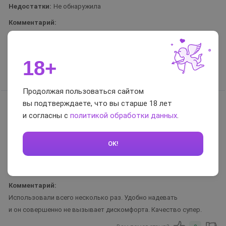
Недостатки:
Не обнаружила
Комментарий:
Интересная форма, намного удобнее чем классическая,
с шариком. Качество хорошее, силикон без запаха, а застежку
можно регулировать.
18+
Вам помог отзыв?
0
Продолжая пользоваться сайтом
вы подтверждаете, что вы старше 18 лет
Ирина
16.01.2024
и согласны с
политикой обработки данных
.
OK!
Достоинства:
Удобная застёжка, приятный материал
Недостатки:
Нет
Комментарий:
Использовали всего несколько раз. Удобно надевать
и он совершенно не вызывает дискомфорта. Качество супер.