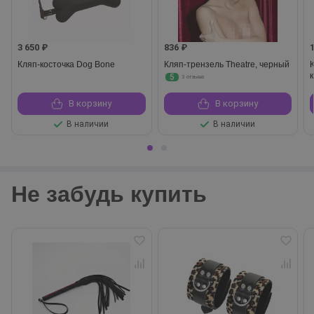
3 650 ₽
836 ₽
Кляп-косточка Dog Bone
Кляп-трензель Theatre, черный
5
3 отзыва
В корзину
В корзину
В наличии
В наличии
Не забудь купить