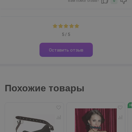
Вам помог отзыв?
0
5 / 5
Оставить отзыв
Похожие товары
Н