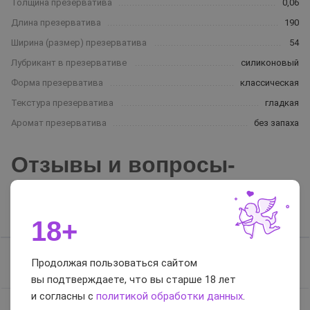
Толщина презерватива
0,06
Длина презерватива
190
Ширина (размер) презерватива
54
Лубрикант в презервативе
силиконовый
Форма презерватива
классическая
Текстура презерватива
гладкая
Аромат презерватива
без запаха
Отзывы и вопросы-
ответы
Отзывы
Вопросы-ответы
18+
Продолжая пользоваться сайтом
Отзывов нет, будьте первым
вы подтверждаете, что вы старше 18 лет
и согласны с
политикой обработки данных
.