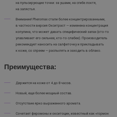
на пульсирующие точки: за ушами, на сгибе локтя,
на запястья.
Внимание! Pheromax стали более концентрированными,
в частности версия Окситраст — изменена концентрация
копулина, что может давать специфический запах (кто-то
улавливает его сильнее, кто-то слабее). Производитель
рекомендует наносить на салфеточку и прикладывать
к коже, со спреем — распылять и заходить в облако.
Преимущества:
Держится на коже от 4 до 8 часов.
Новый, еще более мощный состав.
Отсутствие ярко выраженного аромата.
Сочетает феромоны и окситоцин, известный как «гормон