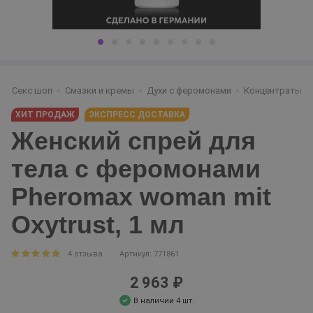
Секс шоп
Смазки и кремы
Духи с феромонами
Концентраты
ХИТ ПРОДАЖ
ЭКСПРЕСС ДОСТАВКА
Женский спрей для
тела с феромонами
Pheromax woman mit
Oxytrust, 1 мл
4 отзыва
Артикул: 771861
2 963 ₽
В наличии 4 шт.