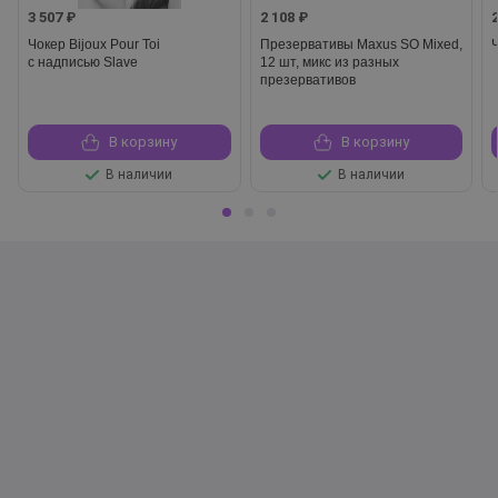
3 507 ₽
2 108 ₽
Чокер Bijoux Pour Toi
Презервативы Maxus SO Mixed,
с надписью Slave
12 шт, микс из разных
презервативов
В корзину
В корзину
В наличии
В наличии