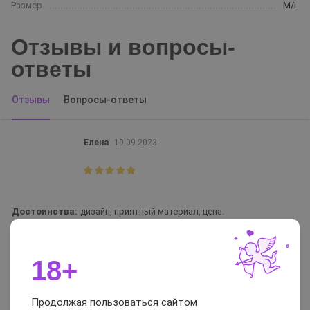
Размер
M/L
Отзывы и вопросы-
ответы
Отзывы
Вопросы-ответы
Елена
19.09.2023
Достоинства:
дизайн, приятный материал, цена.
Недостатки:
нет.
Комментарий:
18+
Понравился мне дизайн. Смотрятся оригинально) Да и материал
мягкий и приятный, хорошо тянется. Размер свой подобрала без
Продолжая пользоваться сайтом
проблем)