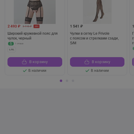
2 493 ₽
1 541 ₽
3 116 ₽
-20%
Широкий кружевной пояс для
Чулки в сетку Le Frivole
чулок, черный
с поясом и стрелками сзади,
S/M
5
1 отзыв
L/XL
В корзину
В корзину
В наличии
В наличии