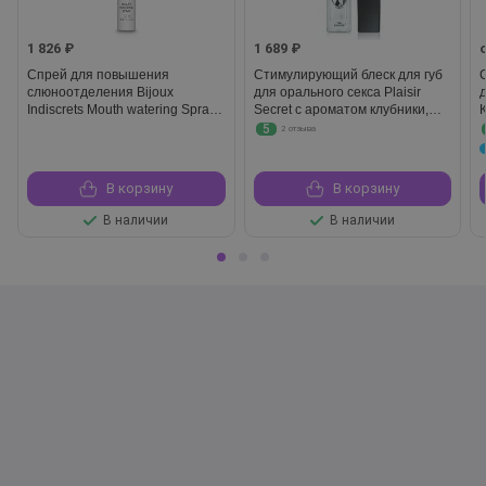
1 826 ₽
1 689 ₽
Спрей для повышения
Стимулирующий блеск для губ
слюноотделения Bijoux
для орального секса Plaisir
Indiscrets Mouth watering Spray,
Secret с ароматом клубники,
13 мл
7 мл
5
2 отзыва
В корзину
В корзину
В наличии
В наличии