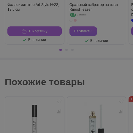
Фаллоимитатор Art-Style №22,
Оральный вибратор на язык
19.5 см
Rings! Teaser
4.5
2 отзыва
В корзину
Варианты
В наличии
В наличии
Похожие товары
Х