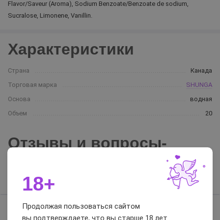
Flavor/Saveur (Aroma), Sodium Benzoate/Benzoate de sodium,
Sucralose, Limonene, Vanillin.
Характеристики
Страна
Канада
Торговая марка
SHUNGA
Основа
водная
Объем
20
Отзывы и вопросы-
ответы
18+
Отзывы
Вопросы-ответы
Продолжая пользоваться сайтом
Отзывов нет, будьте первым
вы подтверждаете, что вы старше 18 лет