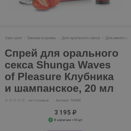
Секс шоп
Смазки и кремы
Для орального секса
Для минета и 
Спрей для орального
секса Shunga Waves
of Pleasure Клубника
и шампанское, 20 мл
нет отзывов
Артикул: 740485
3 195 ₽
В наличии >10 шт.