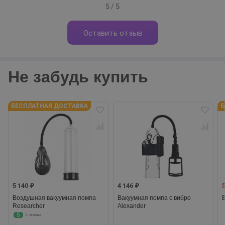
5 / 5
Оставить отзыв
Не забудь купить
БЕСПЛАТНАЯ ДОСТАВКА
Б
5 140 ₽
4 146 ₽
Воздушная вакуумная помпа
Вакуумная помпа с вибро
Researcher
Alexander
5
2 отзыва