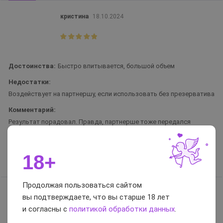
кристина
18.10.2024
Достоинства:
Быстро впитывается, большой объем
Недостатки:
Воздействует на партнершу, если использовать без презерватива
Комментарий:
Результат порадовал. Правда, партнерше тоже передался
эффект, так как презервативами не пользуемся. Имейте в виду.
А так эрекция действительно усилилась, есть ощущение тепла.
18+
Вам помог отзыв?
0
Продолжая пользоваться сайтом
Сергей
14.11.2021
вы подтверждаете, что вы старше 18 лет
и согласны с
политикой обработки данных
.