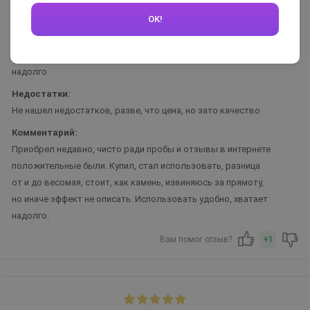
OK!
Достоинства:
Качественный состав, хороший результат, возбуждает отменно,
девушка сразу это подметила, удобен в использовании и хватает
надолго
Недостатки:
Не нашел недостатков, разве, что цена, но зато качество
Комментарий:
Приобрел недавно, чисто ради пробы и отзывы в интернете
положительные были. Купил, стал использовать, разница
от и до весомая, стоит, как камень, извиняюсь за прямоту,
но иначе эффект не описать. Использовать удобно, хватает
надолго.
Вам помог отзыв?
+1