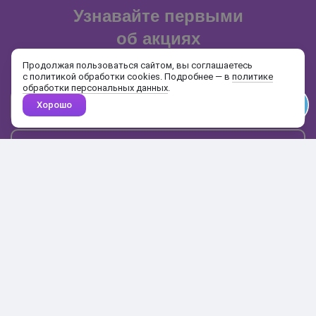
Узнавайте первыми
об акциях
и распродажах
Продолжая пользоваться сайтом, вы соглашаетесь
с политикой обработки cookies. Подробнее — в
политике
обработки персональных данных
.
Хорошо
Почта
Подписаться
Каталог
Поиск
Кабинет
Избранное
Корзина
10:00-19:00
+7 906 020-20-70
+7 495 324-00-70
8 800 775-64-70
О магазине
Доставка и оплата