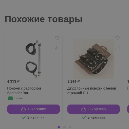
Похожие товары
4 313 ₽
2 244 ₽
Поножи с распоркой
Двухслойные поножи с белой
П
Spreader Bar
строчкой CH
5
1 отзыв
В корзину
В корзину
В наличии
В наличии