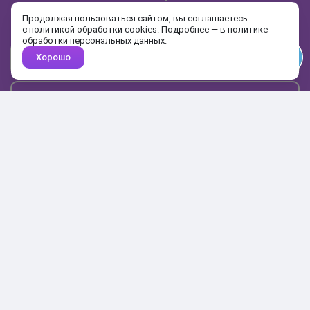
и распродажах
Продолжая пользоваться сайтом, вы соглашаетесь
с политикой обработки cookies. Подробнее — в
политике
обработки персональных данных
.
Хорошо
Почта
Подписаться
Каталог
Поиск
Кабинет
Избранное
Корзина
10:00-19:00
+7 906 020-20-70
+7 495 324-00-70
8 800 775-64-70
О магазине
Доставка и оплата
Гарантия и возврат
Анонимность
Получить бонусы
Тесты