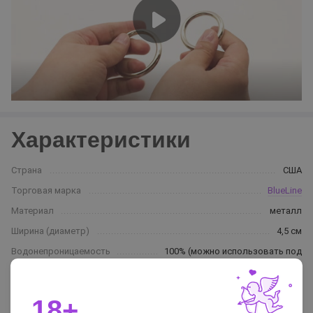
Характеристики
Страна
США
Торговая марка
BlueLine
Материал
металл
Ширина (диаметр)
4,5 см
Водонепроницаемость
100% (можно использовать под
водой)
Цвет
серебряный / серый
18+