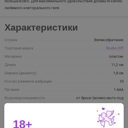
больше всего. Для максимального удовольствия добавьте каплю
любимого клиторального геля.
Характеристики
Страна
Великобритания
Торговая марка
Rocks-Off
Материал
пластик
Длина
11,2 см
Ширина (диаметр)
1,8 см
Кол-во режимов вибрации
10
Питание
1 ААА
Водонепроницаемость
от брызг (можно мыть под
струей воды)
Цвет
розовый
18+