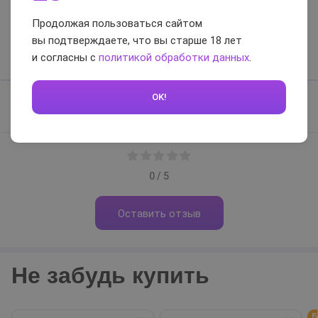
Отзывы и вопросы-
ответы
Продолжая пользоваться сайтом
вы подтверждаете, что вы старше 18 лет
и согласны с
политикой обработки данных
.
Отзывы
Вопросы-ответы
OK!
Отзывов нет, будьте первым
0 / 5
Оставить отзыв
Не забудь купить
Б