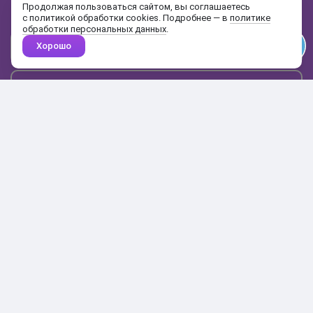
и распродажах
Продолжая пользоваться сайтом, вы соглашаетесь
с политикой обработки cookies. Подробнее — в
политике
обработки персональных данных
.
Хорошо
Почта
Подписаться
Каталог
Поиск
Кабинет
Избранное
Корзина
10:00-19:00
+7 906 020-20-70
+7 495 324-00-70
8 800 775-64-70
О магазине
Доставка и оплата
Гарантия и возврат
Анонимность
Получить бонусы
Тесты