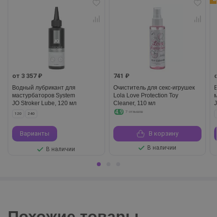
от 3 357 ₽
741 ₽
Водный лубрикант для
Очиститель для секс-игрушек
мастурбаторов System
Lola Love Protection Toy
JO Stroker Lube, 120 мл
Cleaner, 110 мл
4.9
7 отзывов
120
240
Варианты
В корзину
В наличии
В наличии
Похожие товары