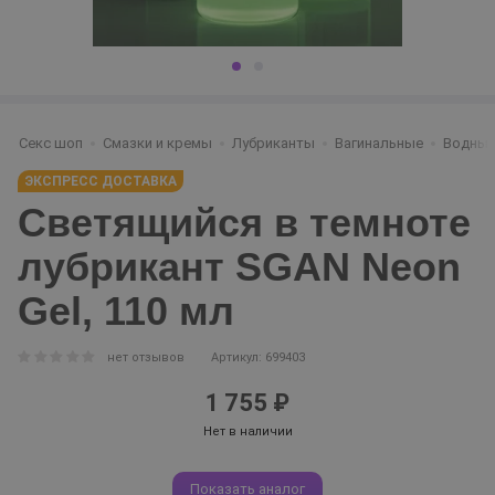
Секс шоп
Смазки и кремы
Лубриканты
Вагинальные
Водные
ЭКСПРЕСС ДОСТАВКА
Светящийся в темноте
лубрикант SGAN Neon
Gel, 110 мл
нет отзывов
Артикул: 699403
1 755 ₽
Нет в наличии
Показать аналог