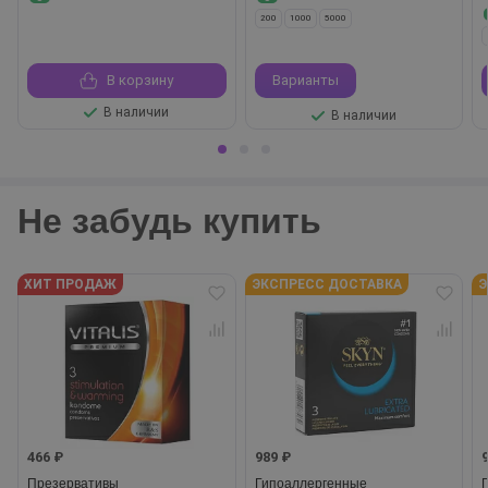
200
1000
5000
В корзину
Варианты
В наличии
В наличии
Не забудь купить
ХИТ ПРОДАЖ
ЭКСПРЕСС ДОСТАВКА
Э
466 ₽
989 ₽
Презервативы
Гипоаллергенные