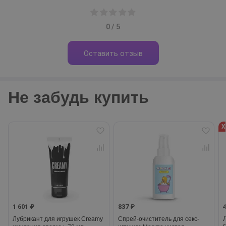
0 / 5
Оставить отзыв
Не забудь купить
Х
1 601 ₽
837 ₽
Лубрикант для игрушек Creamy
Спрей-очиститель для секс-