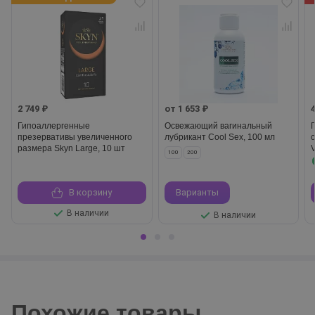
2 749 ₽
от 1 653 ₽
Гипоаллергенные
Освежающий вагинальный
презервативы увеличенного
лубрикант Cool Sex, 100 мл
размера Skyn Large, 10 шт
100
200
В корзину
Варианты
В наличии
В наличии
Похожие товары