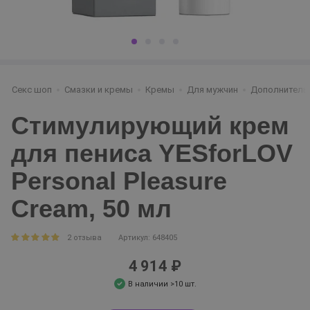
Секс шоп
Смазки и кремы
Кремы
Для мужчин
Дополнитель
Стимулирующий крем
для пениса YESforLOV
Personal Pleasure
Cream, 50 мл
2 отзыва
Артикул: 648405
4 914 ₽
В наличии >10 шт.