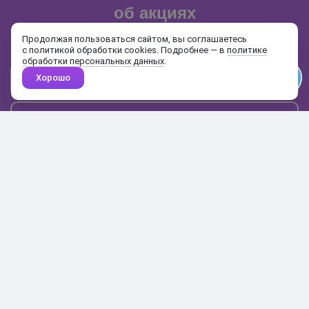
об акциях
и распродажах
Продолжая пользоваться сайтом, вы соглашаетесь
с политикой обработки cookies. Подробнее — в
политике
обработки персональных данных
.
Хорошо
Почта
Подписаться
Каталог
Поиск
Кабинет
Избранное
Корзина
10:00-19:00
+7 906 020-20-70
+7 495 324-00-70
8 800 775-64-70
О магазине
Доставка и оплата
Гарантия и возврат
Анонимность