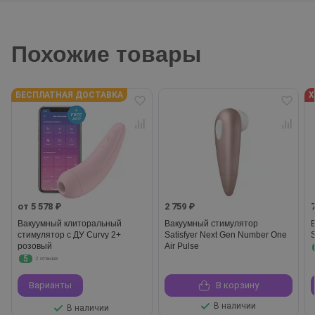
Похожие товары
БЕСПЛАТНАЯ ДОСТАВКА
Х
от 5 578 ₽
2 759 ₽
Вакуумный клиторальный
Вакуумный стимулятор
стимулятор с ДУ Curvy 2+
Satisfyer Next Gen Number One
S
розовый
Air Pulse
5
2 отзыва
Варианты
В корзину
В наличии
В наличии