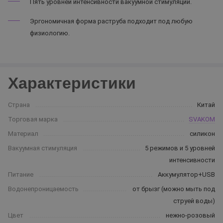
Пять уровней интенсивности вакуумной стимуляции.
Эргономичная форма раструба подходит под любую
физиологию.
Характеристики
Страна
Китай
Торговая марка
SVAKOM
Материал
силикон
Вакуумная стимуляция
5 режимов и 5 уровней
интенсивности
Питание
Аккумулятор+USB
Водонепроницаемость
от брызг (можно мыть под
струей воды)
Цвет
нежно-розовый