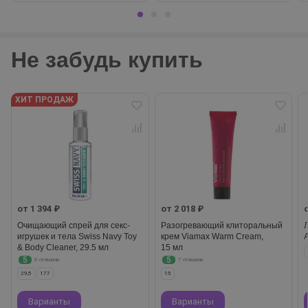
Не забудь купить
ХИТ ПРОДАЖ
от 1 394 ₽
от 2 018 ₽
Очищающий спрей для секс-
Разогревающий клиторальный
игрушек и тела Swiss Navy Toy
крем Viamax Warm Cream,
A
& Body Cleaner, 29.5 мл
15 мл
5
5
6 отзывов
7 отзывов
29,5
177
15
Варианты
Варианты