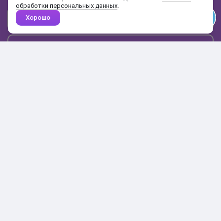
обработки персональных данных
.
Хорошо
Почта
Подписаться
Каталог
Поиск
Кабинет
Избранное
Корзина
10:00-19:00
+7 906 020-20-70
+7 495 324-00-70
8 800 775-64-70
О магазине
Доставка и оплата
Гарантия и возврат
Анонимность
Получить бонусы
Тесты
Акции
Наши видео