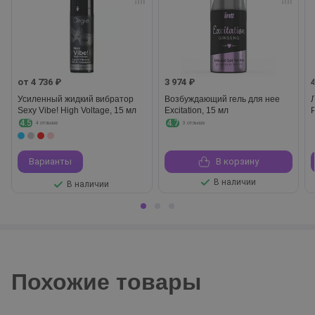
от 4 736 ₽
3 974 ₽
Усиленный жидкий вибратор
Возбуждающий гель для нее
Sexy Vibe! High Voltage, 15 мл
Excitation, 15 мл
4.5
4.7
4 отзыва
3 отзыва
Варианты
В корзину
В наличии
В наличии
Похожие товары