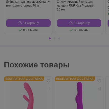
Лубрикант для игрушек Creamy
Стимулирующий гель для
имитация спермы, 70 мл
женщин RUF Xtra Pleasure,
L
20 мл
В корзину
В корзину
В наличии
В наличии
Похожие товары
БЕСПЛАТНАЯ ДОСТАВКА
БЕСПЛАТНАЯ ДОСТАВКА