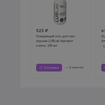
523 ₽
о
Очищающий гель для секс-
Лу
игрушек LUBLab бергамот
Am
и мята, 100 мл
5
В корзину
В наличии