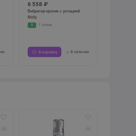
6 558 ₽
Вибратор-кролик с ротацией
Molly
5
1 отзыв
чии
В корзину
В наличии