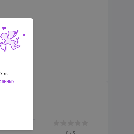
8 лет
 данных
.
0 / 5