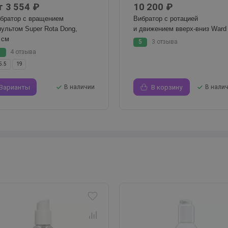
т 3 554 ₽
10 200 ₽
братор с вращением
Вибратор с ротацией
пультом Super Rota Dong,
и движением вверх-вниз Ward
 см
5
3 отзыва
5
4 отзыва
5.5
19
Варианты
В наличии
В корзину
В нали