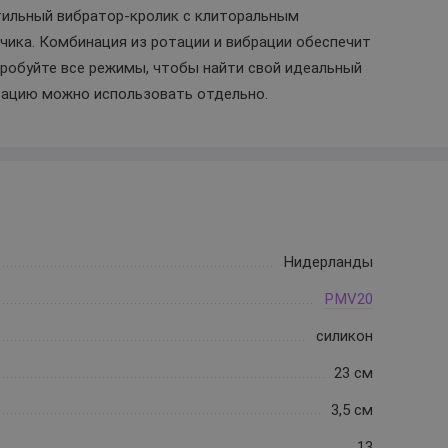
тильный вибратор-кролик с клиторальным
чика. Комбинация из ротации и вибрации обеспечит
робуйте все режимы, чтобы найти свой идеальный
отацию можно использовать отдельно.
Нидерланды
PMV20
силикон
23 см
3,5 см
13