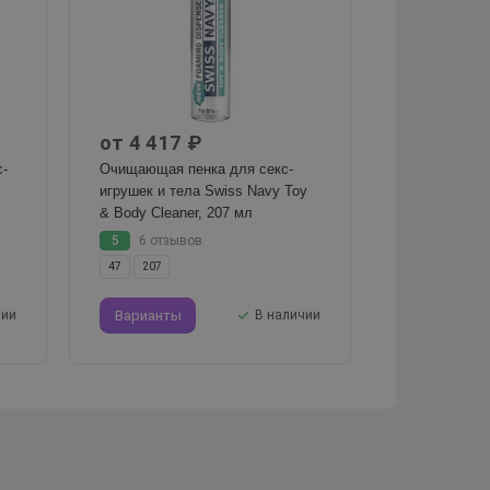
от 4 417 ₽
с-
Очищающая пенка для секс-
игрушек и тела Swiss Navy Toy
& Body Cleaner, 207 мл
5
6 отзывов
47
207
чии
Варианты
В наличии