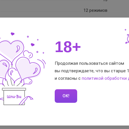
12 режимов
Аккумулятор+USB
от брызг (можно мыть под струей воды)
18+
розовый
296 г
Продолжая пользоваться сайтом
1 год
вы подтверждаете, что вы старше 1
и согласны с
политикой обработки
тветы
OK!