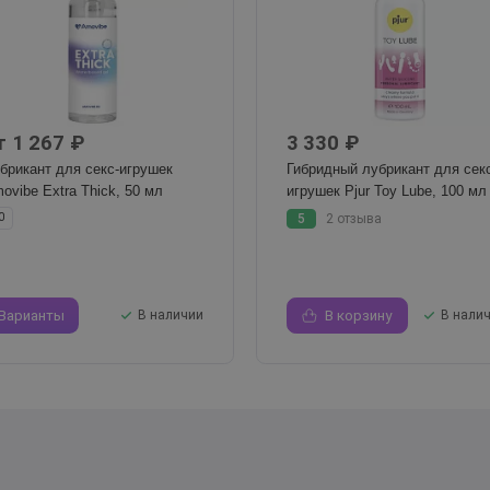
т 1 267 ₽
3 330 ₽
брикант для секс-игрушек
Гибридный лубрикант для сек
ovibe Extra Thick, 50 мл
игрушек Pjur Toy Lube, 100 мл
5
2 отзыва
0
Варианты
В наличии
В корзину
В нали