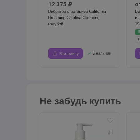
12 375 ₽
о
Вибратор с ротацией California
Ви
Dreaming Catalina Climaxer,
и 
голубой
19
1
В корзину
В наличии
Не забудь купить