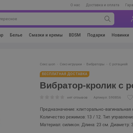
О нас
Доставка и оплата
Гар
ар
Белье
Смазки и кремы
BDSM
Подарки
Новинки
Секс шоп
Секс-игрушки
Вибраторы
C ротацией
БЕСПЛАТНАЯ ДОСТАВКА
Вибратор-кролик с 
нет отзывов
Артикул: 590856
Предназначение: клиторально-вагинальная 
Количество режимов: 13 / 12. Тип управлен
Материал: силикон. Длина: 23 см. Диаметр: 3